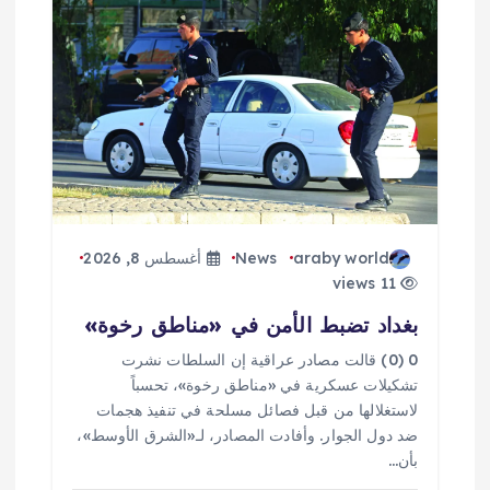
ق
ا
ل
ا
ت
araby world
News
أغسطس 8, 2026
11 views
بغداد تضبط الأمن في «مناطق رخوة»
0 (0) قالت مصادر عراقية إن السلطات نشرت
تشكيلات عسكرية في «مناطق رخوة»، تحسباً
لاستغلالها من قبل فصائل مسلحة في تنفيذ هجمات
ضد دول الجوار. وأفادت المصادر، لـ«الشرق الأوسط»،
بأن…