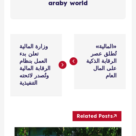
araby world
ت
«المالية»
وزارة المالية
ص
تُطلق عصر
تعلن بدء
الرقابة الذكية
العمل بنظام
فّ
على المال
الرقابة المالية
العام
وتُصدر لائحته
ح
التنفيذية
ا
ل
Related Posts
م