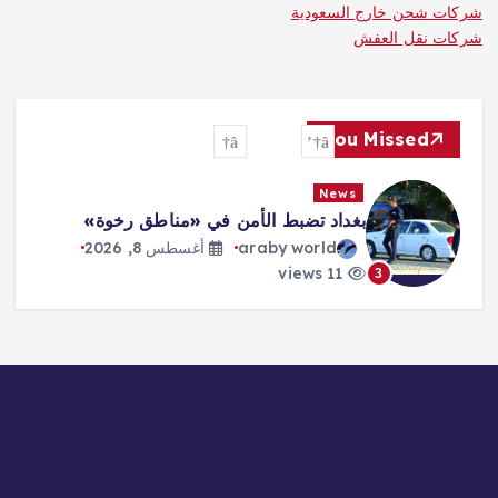
شركات شحن خارج السعودية
شركات نقل العفش
You Missed
News
بغداد تضبط الأمن في «مناطق رخوة»
araby world
أغسطس 8, 2026
11 views
3