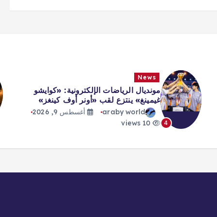
News
مونديال الرياضات الإلكترونية: «كوايشو
غيمينغ» ينتزع لقب «أونر أوف كينغز»
araby world
أغسطس 9, 2026
10 views
4