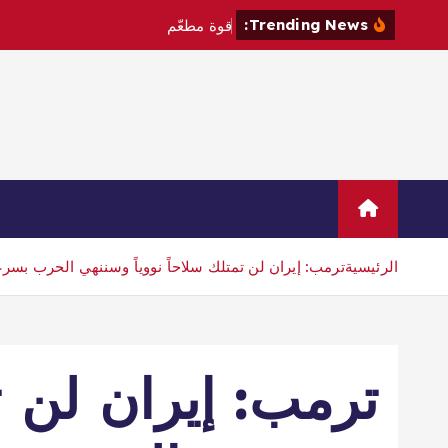
Trending News:
ق
و
ة
م
ط
ع
م
ة
إ
س
ل
م
ي
ا
Home
Sample Page
اتصال
الرئيسية
ترمب: إيران لن تمتلك سلاحاً نووياً وسننهي الحرب بسرع
ترمب: إيران لن تم