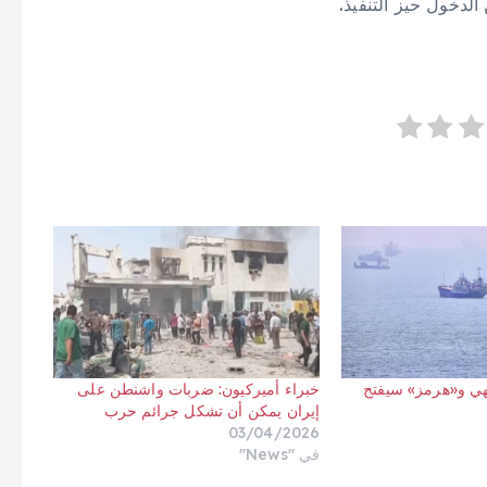
الدخول حيز ​التنفيذ.
هي و«هرمز» سيفتح
خبراء أميركيون: ضربات واشنطن على
إيران يمكن أن تشكل جرائم حرب
03/04/2026
في "News"