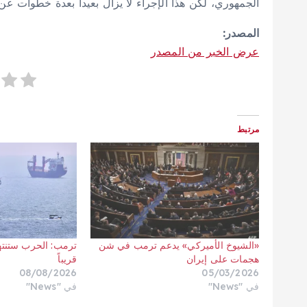
الجمهوري، لكن ⁠هذا ⁠الإجراء لا يزال بعيدا بعدة خطوات عن 
المصدر:
عرض الخبر من المصدر
مرتبط
«الشيوخ الأميركي» يدعم ترمب في شن
ترمب: الحرب ستنت
هجمات على إيران
قريباً
08/08/2026
05/03/2026
في "News"
في "News"