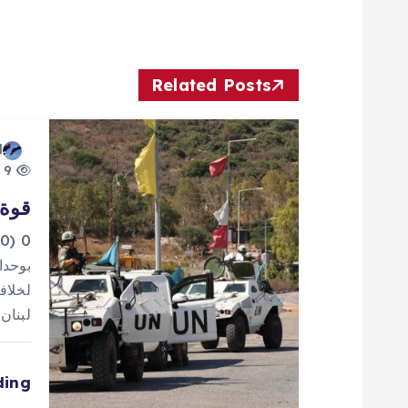
فّ
ح
Related Posts
ا
d
9 views
ل
قوة 
م
0
بوحدا
ق
لخلاف
لبنان
ا
ding
ل