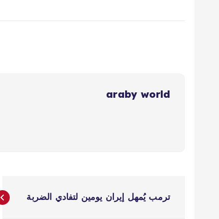
araby world
ت
ترمب يُمهل إيران يومين لتفادي الضربة
ص