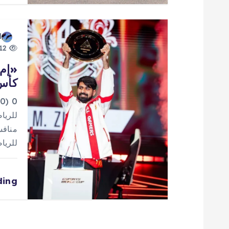
ا
d
ت
12 views
كأس 
للرياضات 
ding