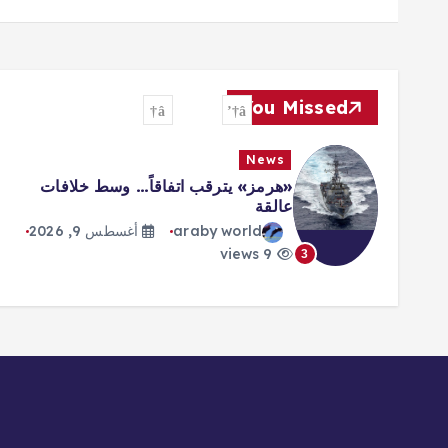
You Missed
News
«هرمز» يترقب اتفاقاً… وسط خلافات
عالقة
araby world
أغسطس 9, 2026
9 views
3