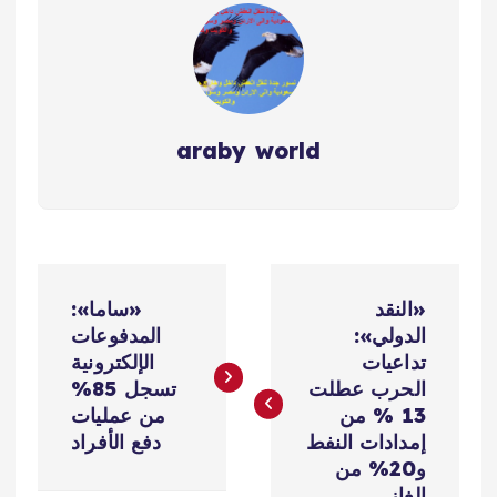
araby world
ت
«النقد
«ساما»:
ص
الدولي»:
المدفوعات
تداعيات
الإلكترونية
فّ
الحرب عطلت
تسجل 85%
13 % من
من عمليات
ح
إمدادات النفط
دفع الأفراد
و20% من
الغاز