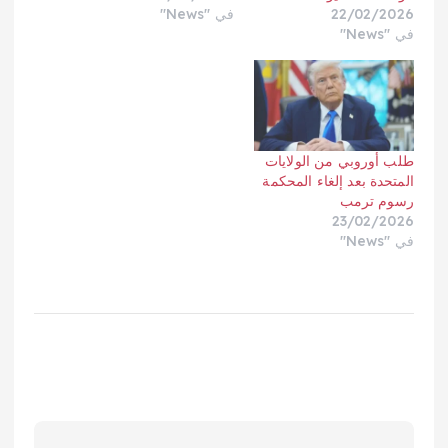
22/02/2026
في "News"
في "News"
طلب أوروبي من الولايات
المتحدة بعد إلغاء المحكمة
رسوم ترمب
23/02/2026
في "News"