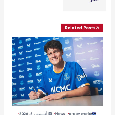
ا
ل
م
Related Posts
ق
ا
ل
ا
ت
araby world
News
أغسطس 6, 2026