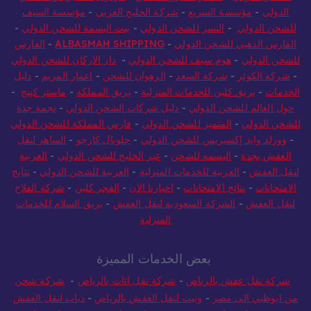
الدولي
-
مؤسسة السريع
-
شركة الخليج العربي
-
مؤسسة السيف
للشحن الدولي
-
النسر للشحن الدولي
-
بيت البسمة للشحن الدولي
-
الفارس الذهبي للشحن الدولي
-
ALBASMAH SHIPPING
-
الفارس
للشحن الدولي
-
هوم سيف للشحن الدولي
-
دار الاركان للشحن الدولي
-
شركة الكوثر
-
شركة السعد
-
الرهوان للشحن
-
اعمار المريم
-
دليل
الخدمات
-
بريق كلين للخدمات المنزلية
-
بريق المملكة
-
ماستر كينج
-
حول العالم للشحن الدولي
-
دليل شركات الشحن الدولي
-
نجمة جدة
للشحن الدولي
-
المتميز للشحن الدولي
-
فارس المملكة للشحن الدولي
-
وورلد وايد إكسبريس للشحن الدولي
-
جلوبال كارجو
-
الساهر لنقل
العفش بجدة
-
البسمه للشحن
-
عبر الخليج للشحن الدولي
-
العربية
لنقل العفش
-
العربية للخدمات المنزلية
-
العربية للشحن الدولي
-
نتايج
الامتحانات
-
نتائج الامتحانات
-
اخبارنا الان
-
الفجر كلين
-
شركة الفلاح
لنقل العفش
-
الشركة السعودية لنقل العفش
-
بريق السلام للخدمات
المنزلية
بعض الخدمات المميزة
شركة نقل عفش بالرياض
-
شركة نقل اثاث بالرياض
-
شركة شحن
من ابوظبي الى مصر
-
ونيت لنقل العفش بالرياض
-
دباب لنقل العفش