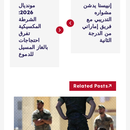
ت
إنييستا يدشن
مونديال
ص
مشواره
2026:
التدريبي مع
الشرطة
فّ
فريق إماراتي
المكسيكية
من الدرجة
تفرق
ح
الثانية
احتجاجات
بالغاز المسيل
ا
للدموع
ل
م
Related Posts
ق
ا
ل