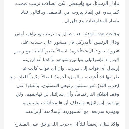
تبادل الرسائل مع واشنطن. لكن اتصالات ترمب نجحت،
كما يبدو، في إنقاذ بيروت من القصف، وبالتالي إنقاذ
مسار المفاوضات مع طهران.
وجاءت هذه التهدئة بعد اتصال بين ترمب ونتنياهو، أمس.
وقال الرئيس الأميركي في منشور على حسابه على
«تروث سوشيال»: «أجريتُ اتصالاً مثمراً للغاية مع رئيس
الوزراء الإسرائيلي بنيامين نتنياهو، وأكدنا أنه لن يتم
إرسال أي قوات إلى بيروت، وأن أي قوات كانت في
طريقها قد أُعيدت. وبالمثل، أجريتُ اتصالاً مثمراً للغاية مع
(حزب الله) عبر ممثلين رفيعي المستوى، واتفقوا على
وقف إطلاق النار تماماً، وأن إسرائيل لن تهاجمهم، ولن
يهاجموا إسرائيل». وأضاف أن «المحادثات مستمرة،
وبوتيرة سريعة، مع الجمهورية الإسلامية الإيرانية».
وأكد لبنان رسمياً ليلاً أن ​«حزب الله وافق ‌على ‌المقترح ​