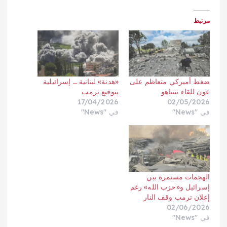
مرتبط
ضغط أميركي متعاظم على
«هدنة» لبنانية ــ إسرائيلية
عون للقاء نتنياهو
بتوقيع ترمب
17/04/2026
02/05/2026
في "News"
في "News"
الهجمات مستمرة بين
إسرائيل و«حزب الله» رغم
إعلان ترمب وقف النار
02/06/2026
في "News"