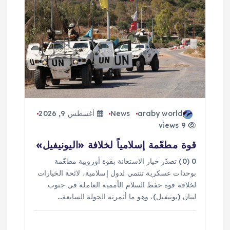
ق
ا
ل
ا
ت
araby world
News
أغسطس 9, 2026
9 views
قوة مطعّمة إسلامياً لخلافة «اليونيفيل»
0 (0) تصدّر خيار الاستعانة بقوة أوروبية مطعّمة
بوحدات عسكرية تنتمي لدول إسلامية، لائحة الخيارات
لخلافة قوة حفظ السلام الأممية العاملة في جنوب
لبنان (يونيفيل)، وهو ما أثمرته الجولة السابعة…