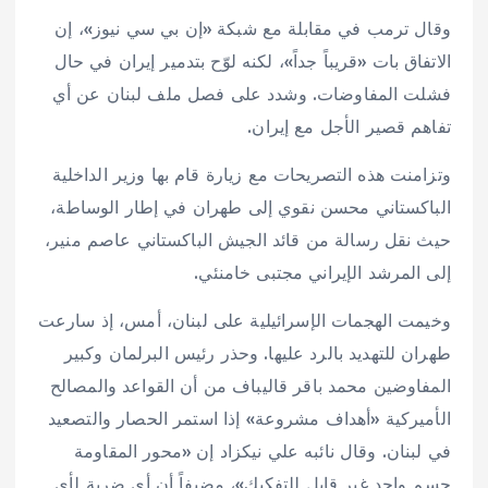
وقال ترمب في مقابلة مع شبكة «إن بي سي نيوز»، إن
الاتفاق بات «قريباً جداً»، لكنه لوّح بتدمير إيران في حال
فشلت المفاوضات. وشدد على فصل ملف لبنان عن أي
تفاهم قصير الأجل مع إيران.
وتزامنت هذه التصريحات مع زيارة قام بها وزير الداخلية
الباكستاني محسن نقوي إلى طهران في إطار الوساطة،
حيث نقل رسالة من قائد الجيش الباكستاني عاصم منير،
إلى المرشد الإيراني مجتبى خامنئي.
وخيمت الهجمات الإسرائيلية على لبنان، أمس، إذ سارعت
طهران للتهديد بالرد عليها. وحذر رئيس البرلمان وكبير
المفاوضين محمد باقر قاليباف من أن القواعد والمصالح
الأميركية «أهداف مشروعة» إذا استمر الحصار والتصعيد
في لبنان. وقال نائبه علي نيكزاد إن «محور المقاومة
جسم واحد غير قابل للتفكيك»، مضيفاً أن أي ضربة لأي