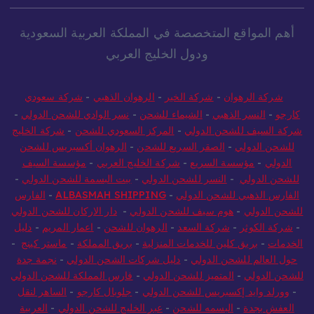
أهم المواقع المتخصصة في المملكة العربية السعودية
ودول الخليج العربي
شركة الرهوان
-
شركة الخير
-
الرهوان الذهبي
-
شركة سعودي
كارجو
-
النسر الذهبي
-
الشيماء للشحن
-
نسر الوادي للشحن الدولي
-
شركة السيف للشحن الدولي
-
المركز السعودي للشحن
-
شركة الخليج
للشحن الدولي
-
الصقر السريع للشحن
-
الرهوان أكسبريس للشحن
الدولي
-
مؤسسة السريع
-
شركة الخليج العربي
-
مؤسسة السيف
للشحن الدولي
-
النسر للشحن الدولي
-
بيت البسمة للشحن الدولي
-
الفارس الذهبي للشحن الدولي
-
ALBASMAH SHIPPING
-
الفارس
للشحن الدولي
-
هوم سيف للشحن الدولي
-
دار الاركان للشحن الدولي
-
شركة الكوثر
-
شركة السعد
-
الرهوان للشحن
-
اعمار المريم
-
دليل
الخدمات
-
بريق كلين للخدمات المنزلية
-
بريق المملكة
-
ماستر كينج
-
حول العالم للشحن الدولي
-
دليل شركات الشحن الدولي
-
نجمة جدة
للشحن الدولي
-
المتميز للشحن الدولي
-
فارس المملكة للشحن الدولي
-
وورلد وايد إكسبريس للشحن الدولي
-
جلوبال كارجو
-
الساهر لنقل
العفش بجدة
-
البسمه للشحن
-
عبر الخليج للشحن الدولي
-
العربية