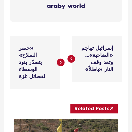
araby world
ت
إسرائيل تهاجم
«حصر
ص
«الضاحية»…
السلاح»
وتعد وقف
يتصدّر بنود
فّ
النار «باطلاً»
الوسطاء
لفصائل غزة
ح
ا
Related Posts
ل
م