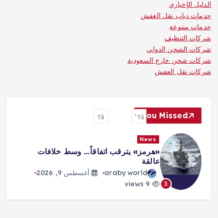
الدليل الإخباري
حدمات دباب نقل العفش
خدمات متنوعة
شركات التنظيف
شركات الشحن الدولي
شركات شحن خارج السعودية
شركات نقل العفش
You Missed
News
مونديال الرياضات الإلكترونية: «كوايشو
غيمينغ» ينتزع لقب «أونر أوف كينغز»
araby world
أغسطس 9, 2026
10 views
4