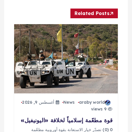
ل
Related Posts
م
ق
ا
ل
ا
ت
araby world
News
أغسطس 9, 2026
9 views
قوة مطعّمة إسلامياً لخلافة «اليونيفيل»
0 (0) تصدّر خيار الاستعانة بقوة أوروبية مطعّمة