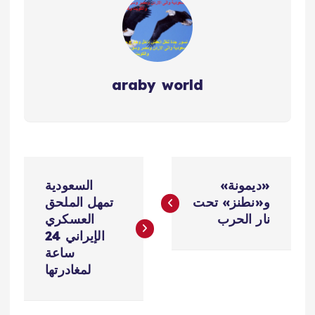
araby world
ت
«ديمونة»
السعودية
ص
و«نطنز» تحت
تمهل الملحق
نار الحرب
العسكري
فّ
الإيراني 24
ساعة
ح
لمغادرتها
ا