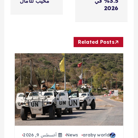
فّ
3.5% في
مخيب للآمال
2026
ح
ا
Related Posts
ل
م
ق
ا
ل
ا
araby world
News
أغسطس 9, 2026