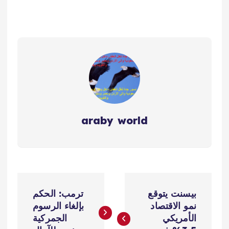
araby world
ت
بيسنت يتوقع
ترمب: الحكم
ص
نمو الاقتصاد
بإلغاء الرسوم
الأمريكي
الجمركية