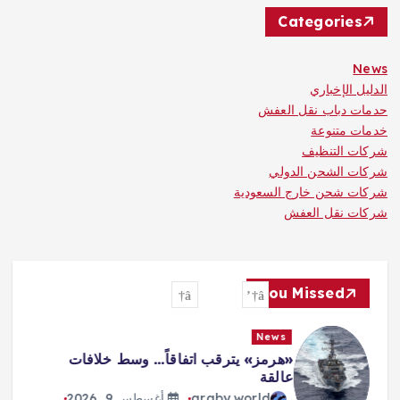
Categories
News
الدليل الإخباري
حدمات دباب نقل العفش
خدمات متنوعة
شركات التنظيف
شركات الشحن الدولي
شركات شحن خارج السعودية
شركات نقل العفش
You Missed
News
«هرمز» يترقب اتفاقاً… وسط خلافات
عالقة
araby world
أغسطس 9, 2026