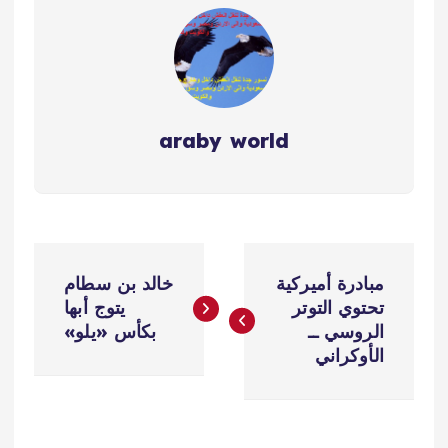
araby world
ت
مبادرة أميركية
خالد بن سطام
ص
تحتوي التوتر
يتوج أبها
الروسي ــ
بكأس «يلو»
فّ
الأوكراني
ح