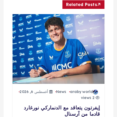
ا
Related Posts
ل
م
ق
ا
ل
ا
ت
araby world
News
أغسطس 6, 2026
2 views
إيفرتون يتعاقد مع الدنماركي نورغارد
قادما من آرسنال