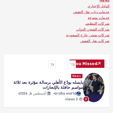
News
الدليل الإخباري
حدمات دباب نقل العفش
خدمات متنوعة
شركات التنظيف
شركات الشحن الدولي
شركات شحن خارج السعودية
شركات نقل العفش
You Missed
News
«صفقة القرن» و«الملك المصري»…
هكذا احتفت الصحافة التركية بانتقال
محمد صلاح
araby world
أغسطس 6, 2026
2 views
4