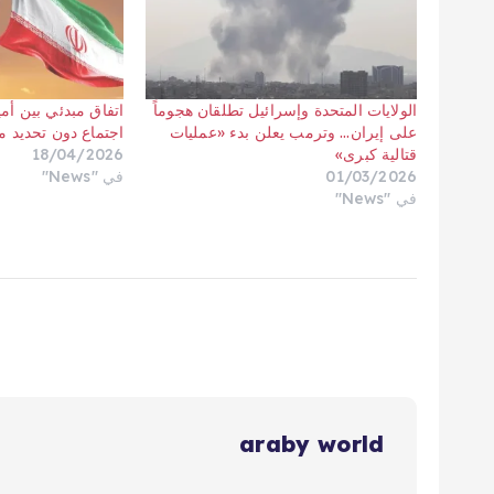
الولايات المتحدة وإسرائيل تطلقان هجوماً
اتفاق مبدئي بين أمي
على إيران… وترمب يعلن بدء «عمليات
اجتماع دون تحديد م
قتالية كبرى»
18/04/2026
01/03/2026
في "News"
في "News"
araby world