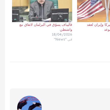
ركا وإيران لعقد
قاليباف يسوّق في البرلمان لاتفاق مع
وعد
واشنطن
18/04/2026
في "News"