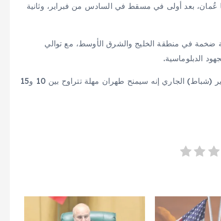
 عُمان، بعد أولى في مسقط في السادس من فبراير، وثانية
ية ضخمة في منطقة الخليج والشرق الأوسط، مع توالي
ود الدبلوماسية.
وكان الرئيس الأميركي دونالد ترامب قد قال في 19 فبراير (شباط) الجاري إنه سيمنح طهران مهلة تتراوح بين 10 و15