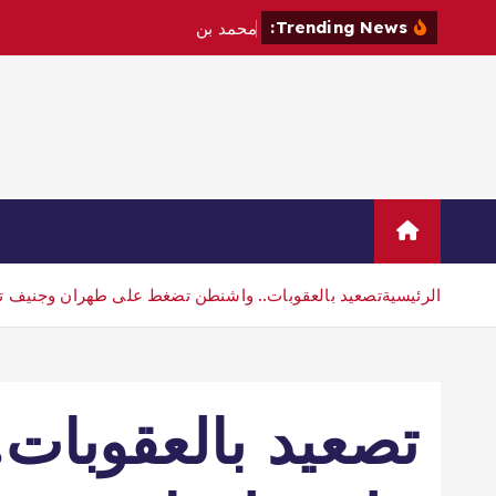
Trending News:
م
ح
م
د
ب
ن
س
ل
م
ا
ن
و
م
ا
ك
Home
Sample Page
اتصال
الرئيسية
تصعيد بالعقوبات.. واشنطن تضغط على طهران وجنيف 
تصعيد بالعقوبات