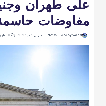
على طهران وجني
مفاوضات حاسمة
araby world
News
فبراير 26, 2026
0 تعليق