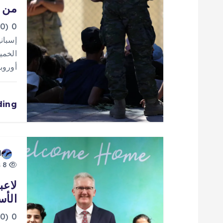
من إ
م
0
ق
إسباني
الخمي
ا
أوروب
ل
ding
ا
ت
d
8 views
لاعب
الأس
0