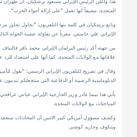
هذا وأعلن الرئيس الإيراني مسعود بزشكيان، أن طهران ترى
المتحدة، مضيفاً أنها تعمل “على إزالة أجواء الحرب”.
وتابع بزشكيان في كلمة بثها التلفزيون: “نحاول تجاوز مر
الإيراني علي خامنئي، معرباً عن تفاؤله عشية الجولة الثالث
من جهته أكد رئيس البرلمان الإيراني محمد باقر قاليباف
علاقاتها مع الولايات المتحدة، كما أنها على استعداد للر
وقال في تصريح للتلفزيون الإيراني الرسمي: “نقول للأم
الدبلوماسية الرصينة أو الدفاعية التي ستجعلكم تندمون ع
يأتي هذا بينما غادر وزير الخارجية الإيراني عباس عراقج
المباحثات مع الولايات المتحدة.
وكشف مسؤول أمريكي كبير الاثنين أن المحادثات ستعقد 
ويتكوف وجاريد كوشنر.