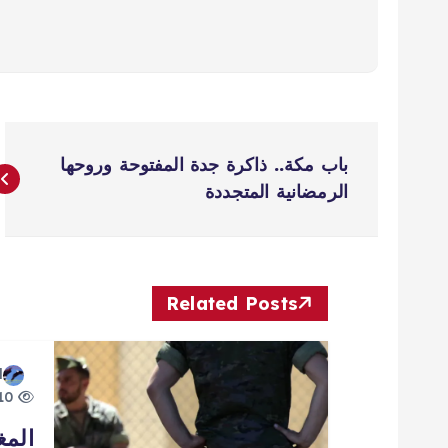
ت
باب مكة.. ذاكرة جدة المفتوحة وروحها
ص
الرمضانية المتجددة
فّ
ح
Related Posts
ا
d
10 views
ل
المغ