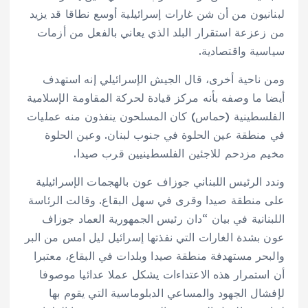
لبنانيون من أن شن غارات إسرائيلية أوسع نطاقا قد يزيد
من زعزعة استقرار البلد الذي يعاني بالفعل من أزمات
سياسية واقتصادية.
ومن ناحية أخرى، قال الجيش الإسرائيلي إنه استهدف
أيضا ما وصفه بأنه مركز قيادة لحركة المقاومة الإسلامية
الفلسطينية (حماس) كان المسلحون ينفذون منه عمليات
في منطقة عين الحلوة في جنوب لبنان. وعين الحلوة
مخيم مزدحم للاجئين الفلسطينيين قرب صيدا.
وندد الرئيس اللبناني جوزاف عون بالهجمات الإسرائيلية
على منطقة صيدا وقرى في سهل البقاع. وقالت الرئاسة
اللبنانية في بيان “دان رئيس الجمهورية العماد جوزاف
عون بشدة الغارات التي نفذتها إسرائيل ليل امس من البر
والبحر مستهدفة منطقة صيدا وبلدات في البقاع، معتبرا
أن استمرار هذه الاعتداءات يشكل عملا عدائيا موصوفا
لإفشال الجهود والمساعي الدبلوماسية التي يقوم بها