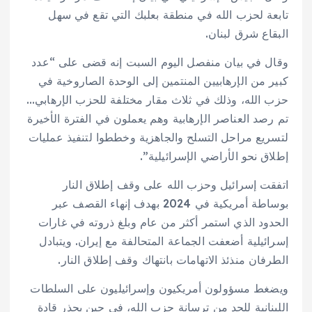
تابعة لحزب الله في منطقة بعلبك التي تقع في سهل
البقاع شرق لبنان.
وقال في بيان منفصل اليوم السبت إنه قضى على “عدد
كبير من الإرهابيين المنتمين إلى الوحدة الصاروخية في
حزب الله، وذلك في ثلاث مقار مختلفة للحزب الإرهابي…
تم رصد العناصر الإرهابية وهم يعملون في الفترة الأخيرة
لتسريع مراحل التسلح والجاهزية وخططوا لتنفيذ عمليات
إطلاق نحو الأراضي الإسرائيلية”.
اتفقت إسرائيل وحزب الله على وقف إطلاق النار
بوساطة أمريكية في 2024 بهدف إنهاء القصف عبر
الحدود الذي استمر أكثر من عام وبلغ ذروته في غارات
إسرائيلية أضعفت الجماعة المتحالفة مع إيران. ويتبادل
الطرفان منذئذ الاتهامات بانتهاك وقف إطلاق النار.
ويضغط مسؤولون أمريكيون وإسرائيليون على السلطات
اللبنانية للحد من ترسانة حزب الله، في حين يحذر قادة