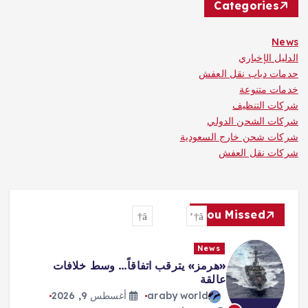
Categories
News
الدليل الإخباري
حدمات دباب نقل العفش
خدمات متنوعة
شركات التنظيف
شركات الشحن الدولي
شركات شحن خارج السعودية
شركات نقل العفش
You Missed
News
«هرمز» يترقب اتفاقاً… وسط خلافات
عالقة
araby world
أغسطس 9, 2026