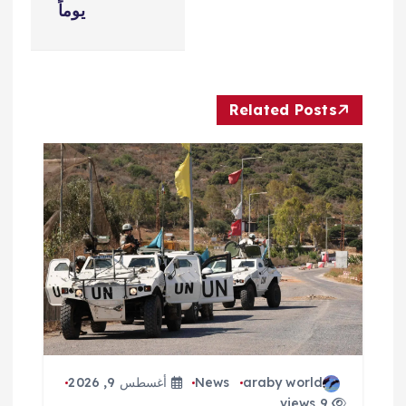
ح
يوماً
ا
ل
Related Posts
م
ق
ا
ل
ا
ت
araby world
News
أغسطس 9, 2026
9 views