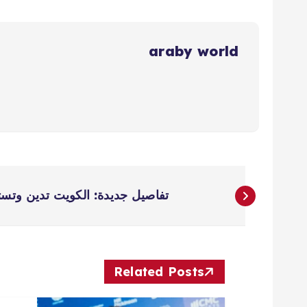
araby world
ت
تفاصيل جديدة: الكويت تدين وتست
ص
فّ
Related Posts
ح