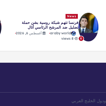
News
News
رنسا تتهم شبكة روسية بشن حملة
السفن ا
ضليل ضد المرشح الرئاسي أتال
اسم ترمب ق
araby world
أغسطس 6, 2026
ld
8 views
8 views
1
دول الخليج العربي