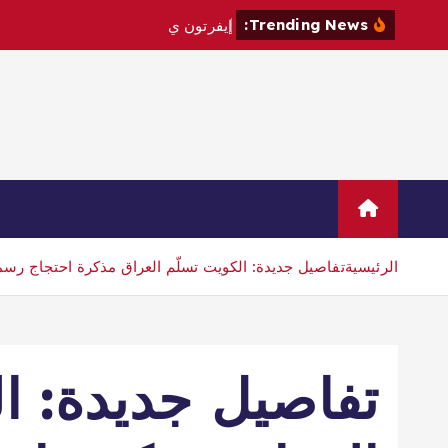
Trending News:
إ
ي
ف
ر
ت
و
ن
ي
ت
ع
ا
ق
د
م
ع
Home
Sample Page
اتصال
الرئيسية
تفاصيل جديدة: الكويت تسلّم العراق مذكرة احتجاج رسمي
تفاصيل جديدة: ا