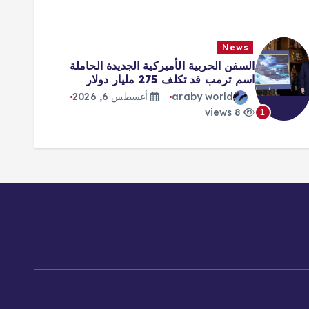
News
لحربية الأميركية الجديدة الحاملة
إيفرتون يتعا
د تكلف 275 مليار دولار
قادما من آر
araby wor
أغسطس 6, 2026
y world
8 views
2