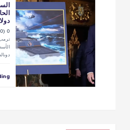
السف
دولا
0
دونالد تر
ding