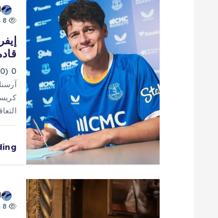
d
ا
8 views
إيفر
ل
قادم
م
0
آرسنا
ق
كريست
التعا
ا
ding
ل
ا
d
ت
8 views