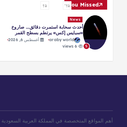
You Missed
News
أحدث سحابة استمرت دقائق… صاروخ
ف
«سبايس إكس» يرتطم بسطح القمر
ت
araby world
أغسطس 6, 2026
6 views
6
5
أهم المواقع المتخصصة في المملكة العربية السعودية و