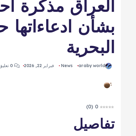
العراق مذكرة اح
بشأن ادعاءاتها ح
البحرية
araby world
News
فبراير 22, 2026
0 تعليق
)
0
(
0
تفاصيل