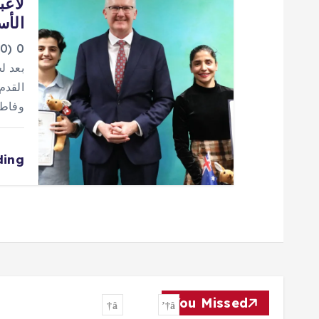
لاعب
الأس
0
بعد ل
وفاطمة پسنديده 
ding
You Missed