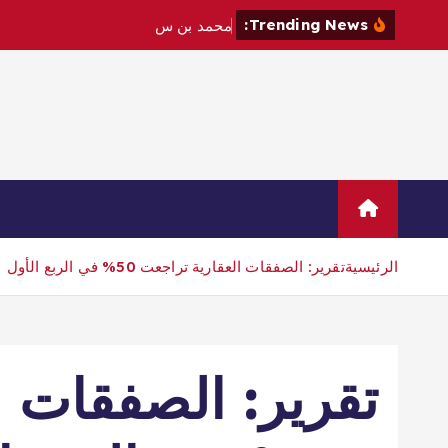
Trending News:
م
ح
م
د
ب
ن
س
ل
م
ا
ن
و
م
ا
ك
Home
Sample Page
اتصال
الرئيسية
تقرير: الصفقات العقارية تراجعت 50% في الربع الأول
تقرير: الصفقات ا