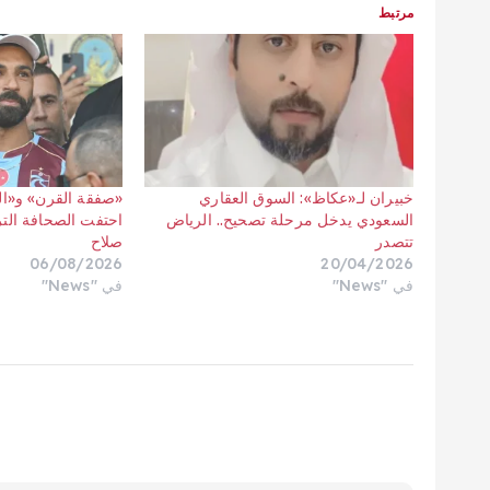
مرتبط
خبيران لـ«عكاظ»: السوق العقاري
«صفقة القرن» و«ا
السعودي يدخل مرحلة تصحيح.. الرياض
احتفت الصحافة التر
تتصدر
صلاح
06/08/2026
20/04/2026
في "News"
في "News"