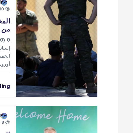
ا
d
10 views
ل
المغ
من إ
م
0
ق
إسباني
الخمي
ا
أوروب
ل
ding
ا
ت
d
8 views