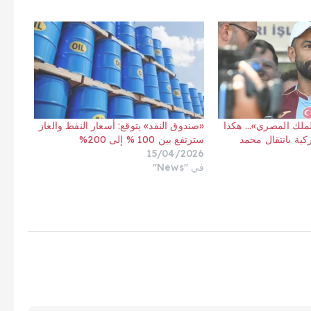
لملك المصري»… هكذا
«صندوق النقد» يتوقع: أسعار النفط والغاز
كية بانتقال محمد
سترتفع بين 100 % إلى 200%
15/04/2026
في "News"