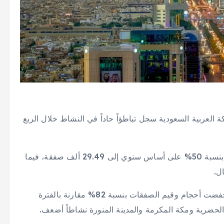
لعربية السعودية سجل تباطؤاً حاداً في النشاط خلال الربع
وأوضح تقرير «نايت فرانك» أن أحجام الصفقات انخفضت بنسبة 50% على أساس سنوي إلى 29.49 ألف صفقة، فيما
وبين أن التباطؤ كان أكثر وضوحاً في مدينة الرياض، إذ انخفضت أحجام وقيم الصفقات بنسبة 82% مقارنة بالفترة
لحضرية ومكة المكرمة والمدينة المنورة نشاطاً أضعف.