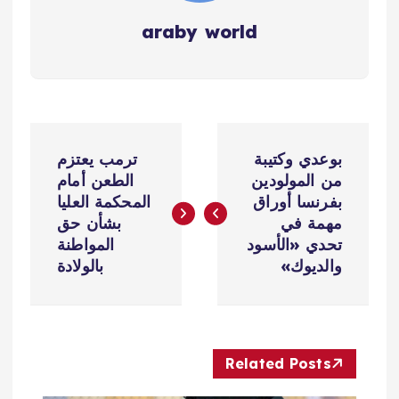
araby world
ت
بوعدي وكتيبة
ترمب يعتزم
ص
من المولودين
الطعن أمام
بفرنسا أوراق
المحكمة العليا
فّ
مهمة في
بشأن حق
تحدي «الأسود
المواطنة
ح
والديوك»
بالولادة
ا
ل
Related Posts