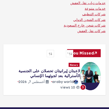
حدمات دباب نقل العفش
خدمات متنوعة
شركات التنظيف
شركات الشحن الدولي
شركات شحن خارج السعودية
شركات نقل العفش
You Missed
News
طرابزون يكتب صفحة جديدة مع صلاح…
استقبال أسطوري وشغف لا يوصف
araby world
أغسطس 7, 2026
13 views
4