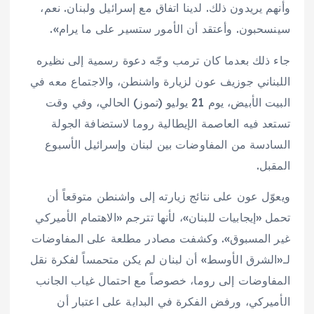
وأنهم يريدون ذلك. لدينا اتفاق مع إسرائيل ولبنان. نعم،
سينسحبون. وأعتقد أن الأمور ستسير على ما يرام».
جاء ذلك بعدما كان ترمب وجّه دعوة رسمية إلى نظيره
اللبناني جوزيف عون لزيارة واشنطن، والاجتماع معه في
البيت الأبيض، يوم 21 يوليو (تموز) الحالي، وفي وقت
تستعد فيه العاصمة الإيطالية روما لاستضافة الجولة
السادسة من المفاوضات بين لبنان وإسرائيل الأسبوع
المقبل.
ويعوّل عون على نتائج زيارته إلى واشنطن متوقعاً أن
تحمل «إيجابيات للبنان»، لأنها تترجم «الاهتمام الأميركي
غير المسبوق». وكشفت مصادر مطلعة على المفاوضات
لـ«الشرق الأوسط» أن لبنان لم يكن متحمساً لفكرة نقل
المفاوضات إلى روما، خصوصاً مع احتمال غياب الجانب
الأميركي، ورفض الفكرة في البداية على اعتبار أن