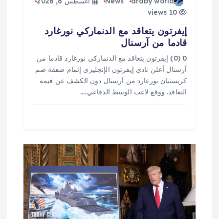
araby world
News
أغسطس 6, 2026
10 views
إيفرتون يتعاقد مع الدنماركي نورغارد
قادما من آرسنال
0 (0) إيفرتون يتعاقد مع الدنماركي نورغارد قادما من
آرسنال أعلن نادي إيفرتون الإنجليزي إتمام صفقة ضم
كريستيان نورغارد من آرسنال دون الكشف عن قيمة
التعاقد. ووقع لاعب الوسط الدفاعي،…