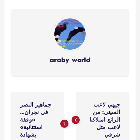
araby world
ت
جيهي لاعب
جماهير النصر
ص
السيتي: من
في نجران…
الرائع امتلاكنا
«وقفة
فّ
لاعب مثل
استثنائية»
شرقي
بشهادة