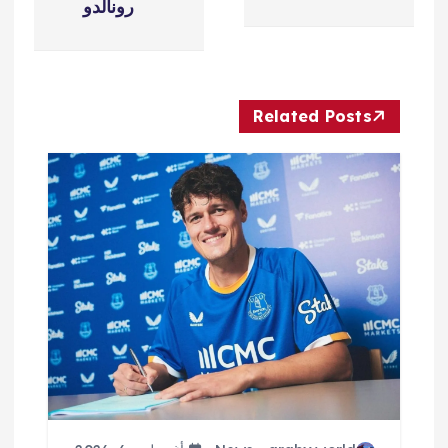
ح
رونالدو
ا
ل
Related Posts
م
ق
ا
ل
ا
ت