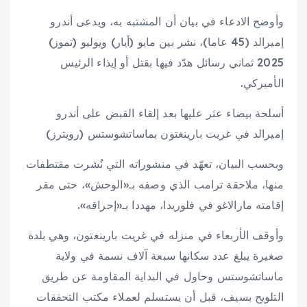
وأوضح الادعاء في بيان أن المشتبه به، ويدعى أندرو
إميرالد (45 عاما)، نشر بين مايو (أيار) ويوليو (تموز)
2025 ثماني رسائل هدّد فيها بقتل أو إيذاء الرئيس
الأميركي.
أسلحة بيضاء عثر عليها بعد إلقاء القبض على أندرو
إميرالد في غريت بارينغتون بماساتشوستس (رويترز)
وبحسب البيان، تعهّد في منشوراته التي نُشرت مقتطفات
منها، ملاحقة ترامب الذي وصفه بـ«الوحش»، حتى مقر
إقامته مارالاغو في فلوريدا، مهددا بـ«إحراقه».
وأوقف الأربعاء في منزله في غريت بارينغتون، وهي بلدة
صغيرة يبلغ عدد سكانها سبعة آلاف نسمة في ولاية
ماساتشوستس وحاول في البداية المقاومة عن طريق
التلويح بسيف، قبل أن يستسلم لعملاء مكتب التحققات