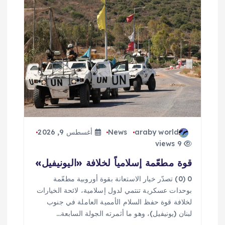
م
ق
ا
ل
ا
ت
araby world
News
أغسطس 9, 2026
9 views
قوة مطعّمة إسلامياً لخلافة «اليونيفيل»
0 (0) تصدّر خيار الاستعانة بقوة أوروبية مطعّمة
بوحدات عسكرية تنتمي لدول إسلامية، لائحة الخيارات
لخلافة قوة حفظ السلام الأممية العاملة في جنوب
لبنان (يونيفيل)، وهو ما أثمرته الجولة السابعة…