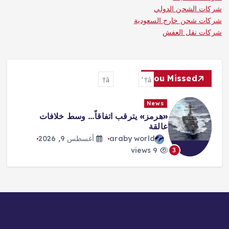
شركات الشحن الدولي
شركات شحن خارج السعودية
شركات نقل العفش
You Missed
News
«هرمز» يترقب اتفاقاً… وسط خلافات
عالقة
araby world
أغسطس 9, 2026
9 views
3