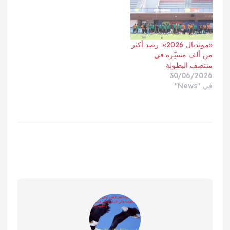
«مونديال 2026»: رصد أكثر
من ألف مسيّرة في
منتصف البطولة
30/06/2026
في "News"