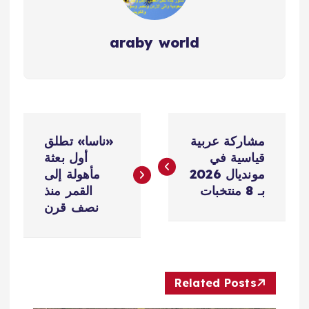
araby world
ت
مشاركة عربية
«ناسا» تطلق
ص
قياسية في
أول بعثة
مونديال 2026
مأهولة إلى
فّ
بـ 8 منتخبات
القمر منذ
نصف قرن
ح
ا
Related Posts
ل