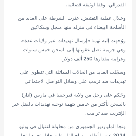
الفدرالي، وفقا لوثيقة قضائية.
وخلال عملية التفتيش، عثرت الشرطة على العديد من
الأسلحة البيضاء في منزله منها منجل وسكاكين.
ووُجهت إليه تهمة «إرسال تهديدات عبر ولايات عدة»،
وهي جريمة تصل عقوبتها إلى السجن خمس سنوات
وغرامة مقدارها 250 ألف دولار.
وسجّلت العديد من الحالات المماثلة التي تنطوي على
تهديدات ضد ترمب على وسائل التواصل الاجتماعي.
وحُكم على رجل من ولاية فيرجينيا في مارس (آذار)
بالسجن لأكثر من عامين بتهمة توجيه تهديدات بالقتل عبر
الإنترنت ضد ترامب.
ونجا الملياردير الجمهوري من محاولة اغتيال في يوليو
2024 عندما أطلق مسلح النار عليه خلال تجمع انتخابي