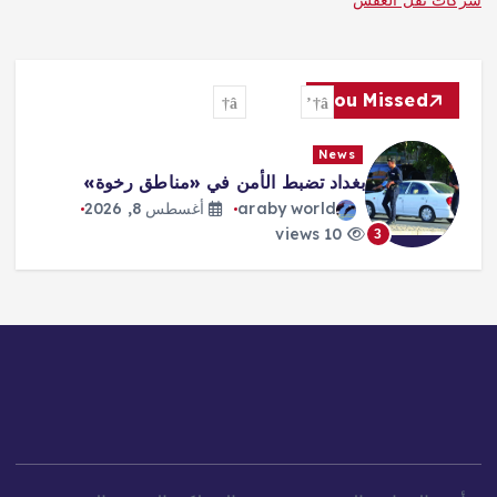
شركات نقل العفش
You Missed
News
ترمب: الحرب ستنتهي و«هرمز» سيفتح
قريباً
araby world
أغسطس 8, 2026
10 views
4