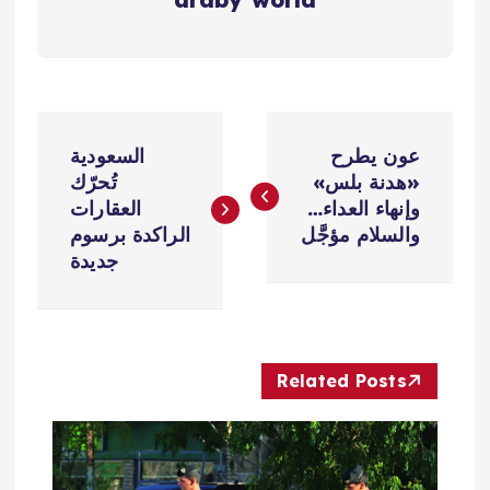
ت
عون يطرح
السعودية
ص
«هدنة بلس»
تُحرّك
وإنهاء العداء…
العقارات
فّ
والسلام مؤجَّل
الراكدة برسوم
جديدة
ح
ا
Related Posts
ل
م