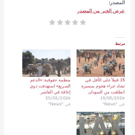
المصدر:
عرض الخبر من المصدر
مرتبط
15 قتيلا ًعلى الأقل في
منظمة حقوقية: «الدعم
تشاد جراء هجوم بمسيرة
السريع» استهدفت ذوي
انطلقت من السودان
إعاقة في الفاشر
25/02/2026
19/03/2026
في "News"
في "News"