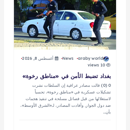
ق
ا
ل
ا
ت
araby world
News
أغسطس 8, 2026
10 views
بغداد تضبط الأمن في «مناطق رخوة»
0 (0) قالت مصادر عراقية إن السلطات نشرت
تشكيلات عسكرية في «مناطق رخوة»، تحسباً
لاستغلالها من قبل فصائل مسلحة في تنفيذ هجمات
ضد دول الجوار. وأفادت المصادر، لـ«الشرق الأوسط»،
بأن…