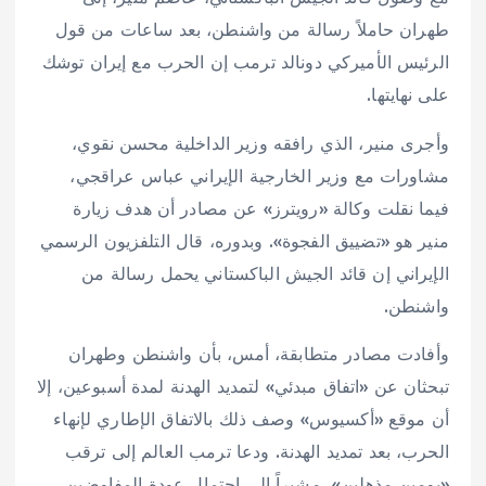
طهران حاملاً رسالة من واشنطن، بعد ساعات من قول
الرئيس الأميركي دونالد ترمب إن الحرب مع إيران توشك
على نهايتها.
وأجرى منير، الذي رافقه وزير الداخلية محسن نقوي،
مشاورات مع وزير الخارجية الإيراني عباس عراقجي،
فيما نقلت وكالة «رويترز» عن مصادر أن هدف زيارة
منير هو «تضييق الفجوة». وبدوره، قال التلفزيون الرسمي
الإيراني إن قائد الجيش الباكستاني يحمل رسالة من
واشنطن.
وأفادت مصادر متطابقة، أمس، بأن واشنطن وطهران
تبحثان عن «اتفاق مبدئي» لتمديد الهدنة لمدة أسبوعين، إلا
أن موقع «أكسيوس» وصف ذلك بالاتفاق الإطاري لإنهاء
الحرب، بعد تمديد الهدنة. ودعا ترمب العالم إلى ترقب
«يومين مذهلين»، مشيراً إلى احتمال عودة المفاوضين