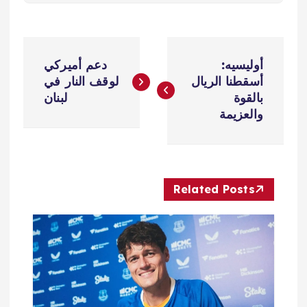
ت
أوليسيه:
دعم أميركي
ص
أسقطنا الريال
لوقف النار في
بالقوة
لبنان
فّ
والعزيمة
ح
ا
Related Posts
ل
م
ق