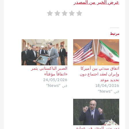
عرض الخبر من المصدر
مرتبط
اتفاق مبدئي بين أميركا
الصبر الباكستاني يثمر
وإيران لعقد اجتماع دون
«اتفاقاً مؤقتاً»
تحديد موعد
24/05/2026
18/04/2026
في "News"
في "News"
دور منير المؤثر في عملية