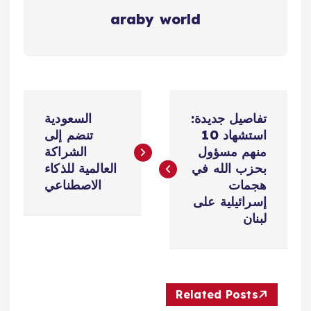
araby world
ت
تفاصيل جديدة:
السعودية
ص
استشهاد 10
تنضم إلى
منهم مسؤول
الشراكة
فّ
بحزب الله في
العالمية للذكاء
هجمات
الاصطناعي
ح
إسرائيلية على
لبنان
ا
ل
Related Posts
م