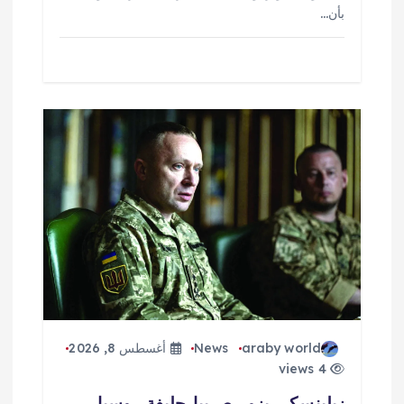
بأن…
araby world
News
أغسطس 8, 2026
4 views
زيلينسكي يزور صربيا حليفة روسيا