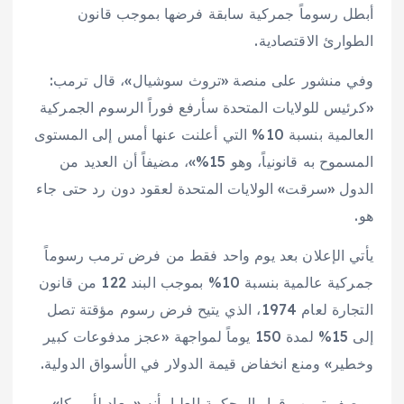
أبطل رسوماً جمركية سابقة فرضها بموجب قانون
الطوارئ الاقتصادية.
وفي منشور على منصة «تروث سوشيال»، قال ترمب:
«كرئيس للولايات المتحدة سأرفع فوراً الرسوم الجمركية
العالمية بنسبة 10% التي أعلنت عنها أمس إلى المستوى
المسموح به قانونياً، وهو 15%»، مضيفاً أن العديد من
الدول «سرقت» الولايات المتحدة لعقود دون رد حتى جاء
هو.
يأتي الإعلان بعد يوم واحد فقط من فرض ترمب رسوماً
جمركية عالمية بنسبة 10% بموجب البند 122 من قانون
التجارة لعام 1974، الذي يتيح فرض رسوم مؤقتة تصل
إلى 15% لمدة 150 يوماً لمواجهة «عجز مدفوعات كبير
وخطير» ومنع انخفاض قيمة الدولار في الأسواق الدولية.
ووصف ترمب قرار المحكمة العليا بأنه «معادٍ لأمريكا»،