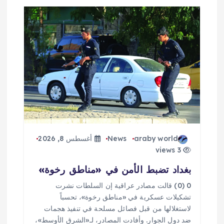
ق
ا
ل
ا
ت
araby world
News
أغسطس 8, 2026
3 views
بغداد تضبط الأمن في «مناطق رخوة»
0 (0) قالت مصادر عراقية إن السلطات نشرت
تشكيلات عسكرية في «مناطق رخوة»، تحسباً
لاستغلالها من قبل فصائل مسلحة في تنفيذ هجمات
ضد دول الجوار. وأفادت المصادر، لـ«الشرق الأوسط»،