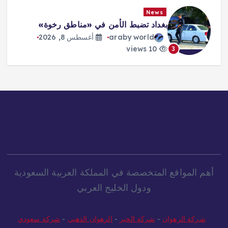
News
News
غداد تضبط الأمن في «مناطق رخوة»
ترمب: 
قريباً
araby world
أغسطس 8, 2026
rld
10 views
10 views
4
أهم المواقع المتخصصة في المملكة العربية السعودية
ودول الخليج العربي
شركة الرهوان
-
شركة الخير
-
الرهوان الذهبي
-
شركة سعودي