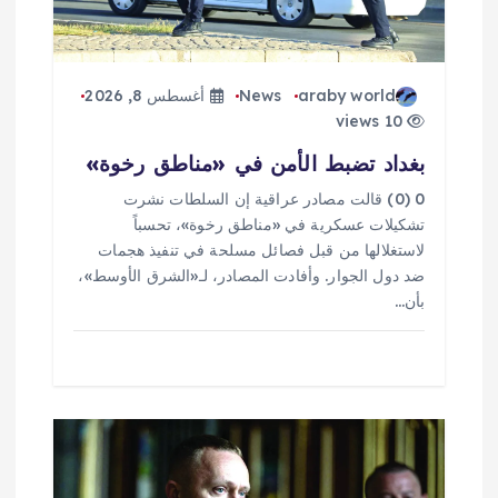
ل
ا
araby world
News
أغسطس 8, 2026
ت
10 views
بغداد تضبط الأمن في «مناطق رخوة»
0 (0) قالت مصادر عراقية إن السلطات نشرت
تشكيلات عسكرية في «مناطق رخوة»، تحسباً
لاستغلالها من قبل فصائل مسلحة في تنفيذ هجمات
ضد دول الجوار. وأفادت المصادر، لـ«الشرق الأوسط»،
بأن…