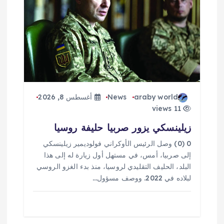
araby world
News
أغسطس 8, 2026
11 views
زيلينسكي يزور صربيا حليفة روسيا
0 (0) وصل الرئيس الأوكراني فولوديمير زيلينسكي
إلى صربيا، أمس، في مستهل أول زيارة له إلى هذا
البلد، الحليف التقليدي لروسيا، منذ بدء الغزو الروسي
لبلاده في 2022. ووصف مسؤول…