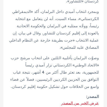
كردستان «للتشاور».
وبمجرد انتخاب آميدي داخل البرلمان، أكد «الديمقراطي
الكردستاني»، مساء السبت، أنه لن يتعامل مع انتخابه
رئيساً، ووجَّه ممثليه في البرلمان والحكومة الاتحادية
بالعودة إلى إقليم كردستان للتشاور. وقال في بيان، إن
عملية الانتخاب «جرت بطريقة خارجة عن النظام الداخلي
المصادق عليه للمجلس».
وصوَّت البرلمان بأغلبية الثلثين على انتخاب مرشح حزب
«الاتحاد الوطني» الكردستاني نزار آميدي رئيساً
للجمهورية، بعد تعثر طال أكثر من 4 أشهر، نتيجة غياب
التوافق بين الحزبين الكرديين الرئيسيين، فضلاً عن فضاء
واسع من الخلافات حول تشكيل حكومة إقليم كردستان.
المصدر:
عرض الخبر من المصدر