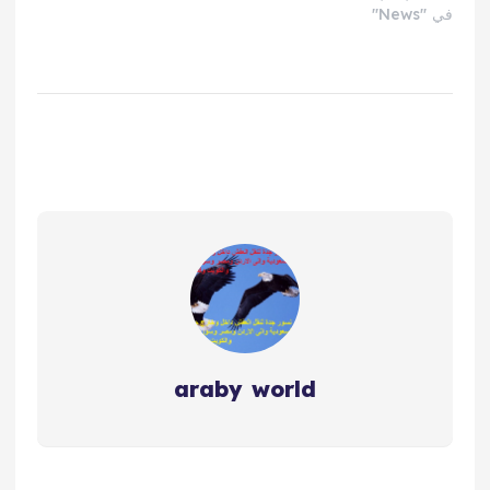
في "News"
araby world