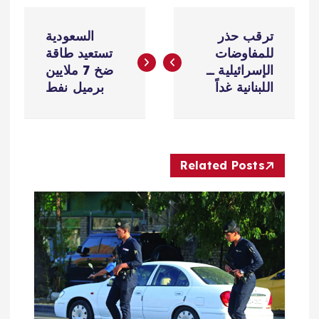
ت
ترقب حذر
السعودية
ص
للمفاوضات
تستعيد طاقة
الإسرائيلية ــ
ضخ 7 ملايين
فّ
اللبنانية غداً
برميل نفط
ح
ا
Related Posts
ل
م
ق
ا