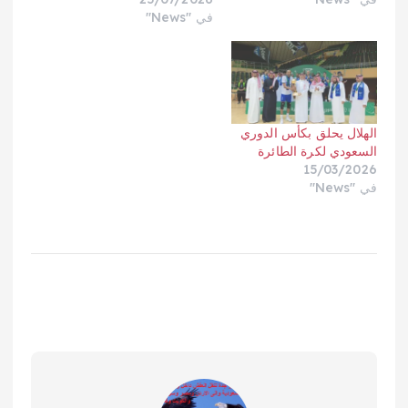
في "News"
الهلال يحلق بكأس الدوري
السعودي لكرة الطائرة
15/03/2026
في "News"