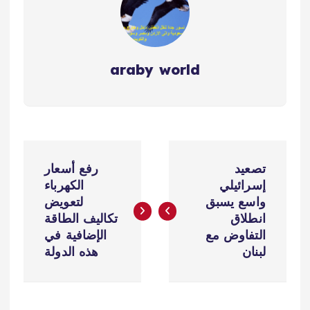
araby world
ت
تصعيد
رفع أسعار
ص
إسرائيلي
الكهرباء
واسع يسبق
لتعويض
فّ
انطلاق
تكاليف الطاقة
التفاوض مع
الإضافية في
ح
لبنان
هذه الدولة
ا