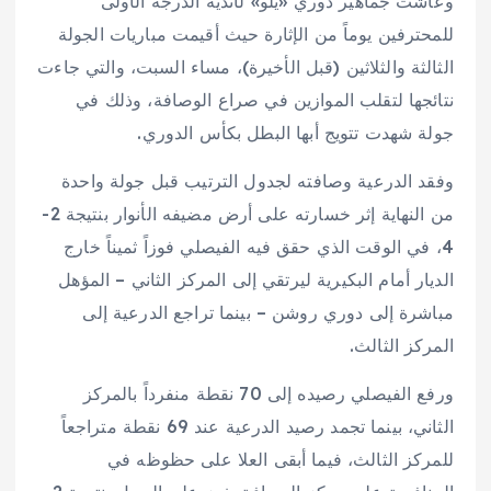
وعاشت جماهير دوري «يلو» لأندية الدرجة الأولى
للمحترفين يوماً من الإثارة حيث أقيمت مباريات الجولة
الثالثة والثلاثين (قبل الأخيرة)، مساء السبت، والتي جاءت
نتائجها لتقلب الموازين في صراع الوصافة، وذلك في
جولة شهدت تتويج أبها البطل بكأس الدوري.
وفقد الدرعية وصافته لجدول الترتيب قبل جولة واحدة
من النهاية إثر خسارته على أرض مضيفه الأنوار بنتيجة 2-
4، في الوقت الذي حقق فيه الفيصلي فوزاً ثميناً خارج
الديار أمام البكيرية ليرتقي إلى المركز الثاني – المؤهل
مباشرة إلى دوري روشن – بينما تراجع الدرعية إلى
المركز الثالث.
ورفع الفيصلي رصيده إلى 70 نقطة منفرداً بالمركز
الثاني، بينما تجمد رصيد الدرعية عند 69 نقطة متراجعاً
للمركز الثالث، فيما أبقى العلا على حظوظه في