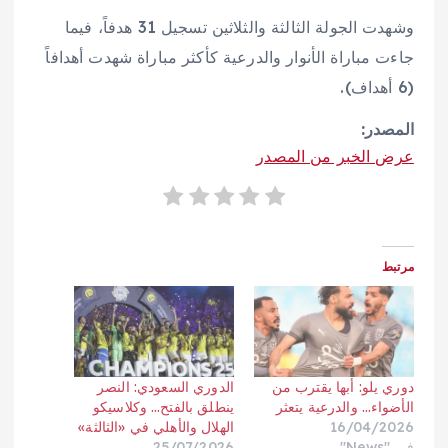
وشهدت الجولة الثالثة والثلاثين تسجيل 31 هدفاً، فيما
جاءت مباراة الأنوار والدرعية كأكثر مباراة شهدت أهدافاً
(6 أهداف).
المصدر:
عرض الخبر من المصدر
مرتبط
دوري يلو: أبها يقترب من
الدوري السعودي: النصر
الأضواء… والدرعية يتعثر
ينطلق بالفتح… وكلاسيكو
16/04/2026
الهلال والأهلي في «الثالثة»
في "News"
25/07/2026