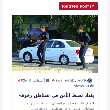
ل
Related Posts
م
ق
ا
ل
ا
ت
araby world
News
أغسطس 8, 2026
10 views
بغداد تضبط الأمن في «مناطق رخوة»
0 (0) قالت مصادر عراقية إن السلطات نشرت
تشكيلات عسكرية في «مناطق رخوة»، تحسباً