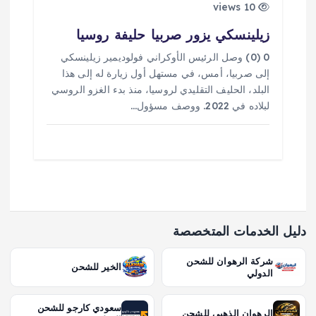
10 views
زيلينسكي يزور صربيا حليفة روسيا
0 (0) وصل الرئيس الأوكراني فولوديمير زيلينسكي
إلى صربيا، أمس، في مستهل أول زيارة له إلى هذا
البلد، الحليف التقليدي لروسيا، منذ بدء الغزو الروسي
لبلاده في 2022. ووصف مسؤول…
دليل الخدمات المتخصصة
شركة الرهوان للشحن
الخير للشحن
الدولي
سعودي كارجو للشحن
الرهوان الذهبي للشحن