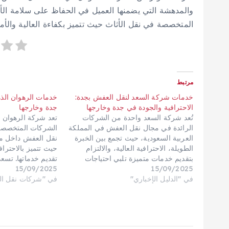
والمدهشة التي يضمنها العميل في الحفاظ على سلامة الأث
المتخصصة في نقل الأثاث حيث تتميز بكفاءة العالية والأم
مرتبط
خدمات شركة السعد لنقل العفش بجدة:
خدمات الرهوان الذ
الاحترافية والجودة في جدة وخارجها
جدة وخارجها
تُعد شركة السعد واحدة من الشركات
تعد شركة الرهوان ا
الرائدة في مجال نقل العفش في المملكة
الشركات المتخصصة
العربية السعودية، حيث تجمع بين الخبرة
نقل العفش داخل مد
الطويلة، الاحترافية العالية، والالتزام
حيث تتميز بالاحتراف
بتقديم خدمات متميزة تلبي احتياجات
تقديم خدماتها. تسع
15/09/2025
العملاء. سواء كنت تخطط لنقل أثاثك
15/09/2025
تجربة نقل مريحة وآ
في "الدليل الإخباري"
داخل أحياء مدينة جدة أو إلى مدن أخرى
في "شركات نقل ا
التركيز على حماية 
في المملكة، فإن الشركة تقدم حلولًا
التلف أو الخدش أثنا
شاملة تشمل…
هذا…