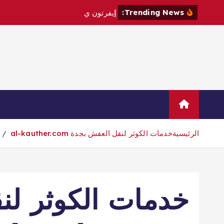
Trending News:
إ
ي
ف
ر
ت
و
ن
ي
ت
ع
ا
ق
د
م
Home
Sample Page
اتصال
الرئيسية
خدمات الكوثر لنقل العفش بجدة al-kauther.com
خدمات الكوثر لن