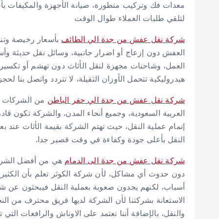
معدات فك وتركيب متطورة، صيانة الأجهزة والمكيفات بأ
لتلقي طلبات العملاء طوال الوقت
شركة نقل عفش من جدة الي الطائف
بأسعار رخيصة وتن
العفش دون إزعاج أو اضرار جانبية، وسائل نقل حديثة و
العمل، وشاحنات مجهزة لنقل الأثاث دون تهشم أو تكسير،
هيدروليكية تتحمل الأوزان الثقيلة، لا تتردد واتصل بنا لح
شركة نقل عفش من جدة الي حفر الباطن
من الشركات ال
العربية السعودية، وجميع أنحاء المدن. والشركة تكون قاد
إتمام عملية النقل، حيث تهتم الشركة بقيمة الأثاث عند 
النقل بأعلى جودة وكفاءة في وقت قصير جدا.
شركة نقل عفش من جدة الى الدمام
هي من أفضل الشركات
دون حدوث أي مشاكل، لأن شركة الكوثر تعلم بأن الكثير م
أسباب، لكنهم يجدون صعوبة بعملية النقل فيبحثون عن ش
الاستعانة بشركتنا لأن الشركة لديها فريق محترف من النج
والنقل، بالإضافة أننا نعتمد على الاوناش والرافعات التي