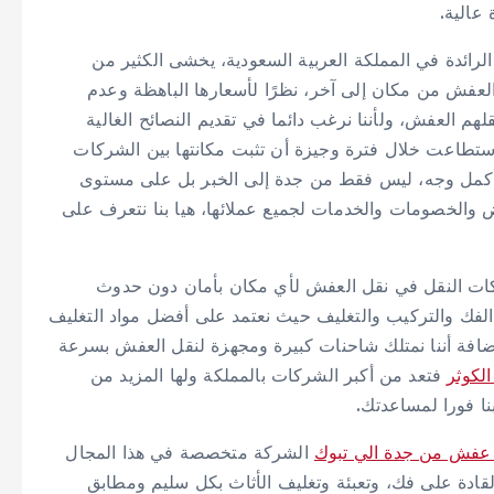
عالية.
ائدة في المملكة العربية السعودية، يخشى الكثير من
لعفش من مكان إلى آخر، نظرًا لأسعارها الباهظة وعدم
قلهم العفش، ولأننا نرغب دائما في تقديم النصائح الغالية
تطاعت خلال فترة وجيزة أن تثبت مكانتها بين الشركات
 أكمل وجه، ليس فقط من جدة إلى الخبر بل على مستوى
ض والخصومات والخدمات لجميع عملائها، هيا بنا نتعرف على
ات النقل في نقل العفش لأي مكان بأمان دون حدوث
 الفك والتركيب والتغليف حيث نعتمد على أفضل مواد التغليف
ضافة أننا نمتلك شاحنات كبيرة ومجهزة لنقل العفش بسرعة
لكوثر
فتعد من أكبر الشركات بالمملكة ولها المزيد من
ا فورا لمساعدتك.
عفش من جدة الي تبوك
الشركة متخصصة في هذا المجال
 القادة على فك، وتعبئة وتغليف الأثاث بكل سليم ومطابق