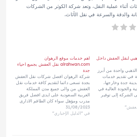
اث أثناء عملية النقل، وتعد شركة الكوثر من الشركات
انة والدقة والسرعة في نقل الأثاث.
هبي لنقل العفش داخل
اهم خدمات موقع الرهوان
alrahwan.com نقل العفش بجميع احياء
لذهبي واحدة من أبرز
جدة
 في تقديم خدمات
شركة الرهوان افضل شركات نقل العفش
ينة جدة وخارجها،
بجدة تسعى دائما لتقديم كافة خدمات نقل
ية والجودة العالية في
العفش من والى جميع مدن المملكة
ى الشركة إلى توفير
العربية السعودية على ايدى افضل فريق
منة للعملاء، مع
مدرب ومؤهل سواء كان الطاقم الادارى
لعفش"
الأثاث والممتلكات من
31/08/2023
الذى يتابع عملية نقل الاثاث لتتم بأفضل
ء عملية النقل. في
في "الدليل الإخباري"
الطرق التى ترضى جميع عملائنا والتى
سوف توفر عليك عناء ومشقة نقل الاثاث
داخل وخارج جدة…