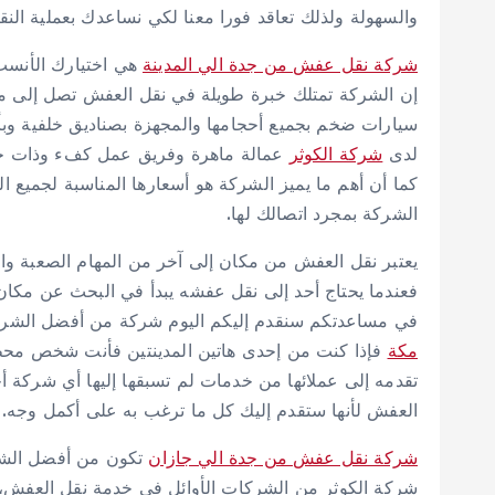
والسهولة ولذلك تعاقد فورا معنا لكي نساعدك بعملية النق
شركة نقل عفش من جدة الي المدينة
هي اختيارك الأنسب
إن الشركة تمتلك خبرة طويلة في نقل العفش تصل إلى ما يز
سيارات ضخم بجميع أحجامها والمجهزة بصناديق خلفية وب
لدى
شركة الكوثر
عمالة ماهرة وفريق عمل كفء وذات خبر
كما أن أهم ما يميز الشركة هو أسعارها المناسبة لجميع ا
الشركة بمجرد اتصالك لها.
يعتبر نقل العفش من مكان إلى آخر من المهام الصعبة
فعندما يحتاج أحد إلى نقل عفشه يبدأ في البحث عن مكان
في مساعدتكم سنقدم إليكم اليوم شركة من أفضل الشركا
مكة
فإذا كنت من إحدى هاتين المدينتين فأنت شخص محظو
تقدمه إلى عملائها من خدمات لم تسبقها إليها أي شركة 
العفش لأنها ستقدم إليك كل ما ترغب به على أكمل وجه.
شركة نقل عفش من جدة الي جازان
تكون من أفضل الشرك
شركة الكوثر من الشركات الأوائل في خدمة نقل العفش، و