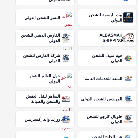
بيت البسمة للشحن
النسر للشحن الدولي
الدولي
ALBASMAH
الفارس الذهبي للشحن
SHIPPING
الدولي
هوم سيف للشحن
شركة الفارس للشحن
الدولي
الدولي
حول العالم للشحن
السعد للخدمات العامة
الدولي
الساهر لنقل العفش
المهندس للشحن الدولي
والشحن والصيانة
جلوبال كارجو للشحن
وورلد وايد إكسبريس
الدولي
عبر الخليج للشحن