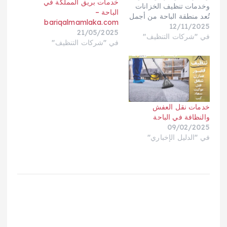
خدمات بريق المملكة في
وخدمات تنظيف الخزانات
الباحة –
تُعد منطقة الباحة من أجمل
bariqalmamlaka.com
12/11/2025
مناطق المملكة العربية
21/05/2025
في "شركات التنظيف"
السعودية بطبيعتها الخضراء
في "شركات التنظيف"
وجبالها الجميلة وأجوائها
المعتدلة، إلا أن تلك البيئة
الجبلية الرطبة تجعل من
خدمات التنظيف جزءًا
ضروريًا للحياة اليومية سواء
في المنازل أو الفلل أو
خدمات نقل العفش
المنشآت التجارية. ومع…
والنظافة في الباحة
09/02/2025
في "الدليل الإخباري"