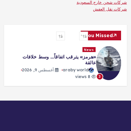
شركات شحن خارج السعودية
شركات نقل العفش
You Missed
News
«هرمز» يترقب اتفاقاً… وسط خلافات
عالقة
araby world
أغسطس 9, 2026
8 views
3