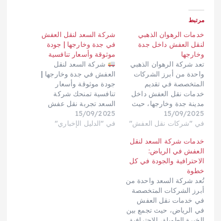
مرتبط
خدمات الرهوان الذهبي
شركة السعد لنقل العفش
لنقل العفش داخل جدة
في جدة وخارجها | جودة
وخارجها
موثوقة وأسعار تنافسية
تعد شركة الرهوان الذهبي
شركة السعد لنقل
واحدة من أبرز الشركات
العفش في جدة وخارجها |
المتخصصة في تقديم
جودة موثوقة وأسعار
خدمات نقل العفش داخل
تنافسية تمنحك شركة
مدينة جدة وخارجها، حيث
السعد تجربة نقل عفش
15/09/2025
تتميز بالاحترافية والجودة
15/09/2025
احترافية داخل جدة
العالية في تقديم خدماتها.
في "شركات نقل العفش"
في "الدليل الإخباري"
وخارجها إلى مختلف مدن
تسعى الشركة إلى توفير
المملكة، مع تغليف آمن،
خدمات شركة السعد لنقل
تجربة نقل مريحة وآمنة
وفِرق فنية مدرّبة على
العفش في الرياض:
للعملاء، مع التركيز على
الفك والتركيب، وسيارات
الاحترافية والجودة في كل
حماية الأثاث والممتلكات
مجهزة لحماية الأثاث أثناء
خطوة
من التلف أو الخدش أثناء
الحركة. نلتزم بالمواعيد
تُعد شركة السعد واحدة من
عملية النقل. في هذا…
ونوفّر حلولًا مرنة تناسب
أبرز الشركات المتخصصة
احتياجك وميزانيتك.…
في خدمات نقل العفش
في الرياض، حيث تجمع بين
الخبرة الطويلة، الاحترافية