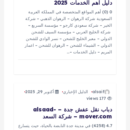
ا
دليل اهم الخدمات 2025
ل
0 (0) أهم المواقع المتخصصة في المملكة العربية
السعودية شركة الرهوان – الرهوان الذهبي – شركة
ا
الخير – شركة سعودي كارجو – مؤسسة السريع –
شركة الخليج العربي – مؤسسة السيف للشحن
ت
الدولي – معبر الخليج للشحن – نسر الوادي للشحن
الدولي – الشيماء للشحن – الرهوان للشحن – اعمار
المريم – دليل الخدمات –…
alsaif
الدليل الإخباري
أكتوبر 29, 2025
177 views
دباب نقل عفش جدة – alsaad-
mover.com – شركة السعد
4.7 (4258) في مدينة جدة النابضة بالحياة، حيث يتسارع