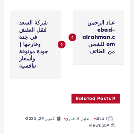
ت
عباد الرحمن
شركة السعد
ص
ebad-
لنقل العفش
alrahman.c
في جدة
فّ
om للشحن
وخارجها |
من الطائف
جودة موثوقة
ح
وأسعار
تنافسية
ا
ل
Related Posts
م
ق
alsaif
الدليل الإخباري
أكتوبر 29, 2025
189 views