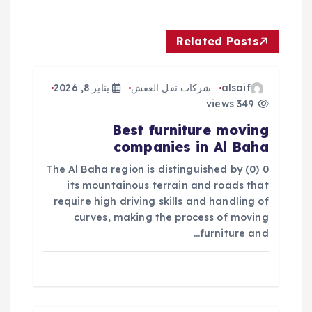
ل
Related Posts
م
ق
alsaif
شركات نقل العفش
يناير 8, 2026
349 views
ا
Best furniture moving
companies in Al Baha
ل
0 (0) The Al Baha region is distinguished by
ا
its mountainous terrain and roads that
require high driving skills and handling of
ت
curves, making the process of moving
furniture and…