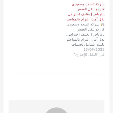
شركة السعد وسعودي
تنتقل داخل أحياء الرياض أو
نقل سلسة وخالية من
كارجو لنقل العفش
إلى مدن أخرى في
المتاعب للعملاء، مع التركيز
بالرياض | تغليف احترافي،
المملكة العربية السعودية،
على حماية الأثاث من
نقل آمن، التزام بالمواعيد
فإن المؤسسة توفر حلولًا…
التلف أو الخدش أثناء…
شركة السعد وسعودي
كارجو لنقل العفش
بالرياض | تغليف احترافي،
نقل آمن، التزام بالمواعيد
دليلك الشامل لخدمات
15/09/2025
شركة السعد لنقل العفش
بالرياض داخل الأحياء
في "الدليل الإخباري"
وخارجها إلى مدن المملكة.
ستجد أدناه كل الروابط
التي زوّدتني بها — روابط
نصية نظيفة 100% دون أي
أكواد إضافية — إلى جانب
المميزات، الأسعار…