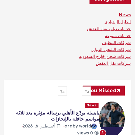
News
الدليل الإخباري
حدمات دباب نقل العفش
خدمات متنوعة
شركات التنظيف
شركات الشحن الدولي
شركات شحن خارج السعودية
شركات نقل العفش
You Missed
News
يايسله يودّع الأهلي برسالة مؤثرة بعد ثلاثة
مواسم حافلة بالإنجازات
araby world
أغسطس 6, 2026
0 views
3