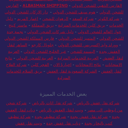
الفارس الذهبي للشحن الدولي
-
ALBASMAH SHIPPING
-
الفارس
للشحن الدولي
-
هوم سيف للشحن الدولي
-
دار الاركان للشحن الدولي
-
شركة الكوثر
-
شركة السعد
-
الرهوان للشحن
-
اعمار المريم
-
دليل
الخدمات
-
بريق كلين للخدمات المنزلية
-
بريق المملكة
-
ماستر كينج
-
حول العالم للشحن الدولي
-
دليل شركات الشحن الدولي
-
نجمة جدة
للشحن الدولي
-
المتميز للشحن الدولي
-
فارس المملكة للشحن الدولي
-
وورلد وايد إكسبريس للشحن الدولي
-
جلوبال كارجو
-
الساهر لنقل
العفش بجدة
-
البسمه للشحن
-
عبر الخليج للشحن الدولي
-
العربية
لنقل العفش
-
العربية للخدمات المنزلية
-
العربية للشحن الدولي
-
نتايج
الامتحانات
-
نتائج الامتحانات
-
اخبارنا الان
-
الفجر كلين
-
شركة الفلاح
لنقل العفش
-
الشركة السعودية لنقل العفش
-
بريق السلام للخدمات
المنزلية
بعض الخدمات المميزة
شركة نقل عفش بالرياض
-
شركة نقل اثاث بالرياض
-
شركة شحن
من ابوظبي الى مصر
-
ونيت لنقل العفش بالرياض
-
دباب لنقل العفش
بجدة
-
شركة نقل عفش بجدة
-
شركة تنظيف بجدة
-
شركة تنظيف
كنب بالبخار بجدة
-
دباب نقل عفش جدة
-
ونيت نقل عفش