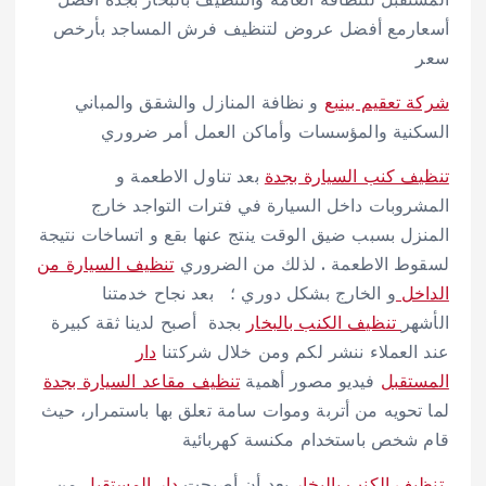
أسعارمع أفضل عروض لتنظيف فرش المساجد بأرخص
سعر
شركة تعقيم بينبع
و نظافة المنازل والشقق والمباني
السكنية والمؤسسات وأماكن العمل أمر ضروري
تنظيف كنب السيارة بجدة
بعد تناول الاطعمة و
المشروبات داخل السيارة في فترات التواجد خارج
المنزل بسبب ضيق الوقت ينتج عنها بقع و اتساخات نتيجة
لسقوط الاطعمة . لذلك من الضروري
تنظيف السيارة من
الداخل
و الخارج بشكل دوري ؛ بعد نجاح خدمتنا
الأشهر
تنظيف الكنب بالبخار
بجدة أصبح لدينا ثقة كبيرة
عند العملاء ننشر لكم ومن خلال شركتنا
دار
المستقبل
فيديو مصور أهمية
تنظيف مقاعد السيارة بجدة
لما تحويه من أتربة وموات سامة تعلق بها باستمرار، حيث
قام شخص باستخدام مكنسة كهربائية
تنظيف الكنب بالبخار
بعد أن أصبحت
دار المستقبل
من