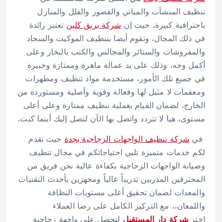
تنظيف المنشآت والمباني والقصور والفلل والمنازل
باحترافية كبيرة، حيث إن
شركة بريق كلين
تعتبر رائدة
في ذلك المجال، وتقوم أيضا بتنظيف الموكيت والسجاد
والمفروشات والستائر والمجالس والكنب بالبخار وعلى
أكمل وجه، وذلك على يد عمالة ماهرة وممتازة وخبيرة
في جميع تلك الأمور، مستخدمة مواد تنظيف ومطهرات
ومعقمات لا مثيل لها وفعالة وقوية وأصلية ومستوردة من
الخارج، لضمان القيام بعملية تنظيف ممتازة وعلى أعلى
مستوى، هيا لا تتردد واتصل بها الآن لتصل إليك أينما كنت.
في
شركة تنظيف الواجهات الزجاجية بجدة
حيث نقدم
لكم خدمات متميزة تلبي احتياجاتكم في مجال تنظيف
وصيانة الواجهات الزجاجية بكفاءة عالية نحن فريق من
المحترفين المدربين تدريباً عالياً ومجهزين بأحدث التقنيات
والمعدات لضمان تحقيق أعلى مستويات النظافة
واللمعان،، مع التركيز الكامل على رضا العملاء
اختر
شركة دار المستقبل
لتحصل على واجهة زجاجية