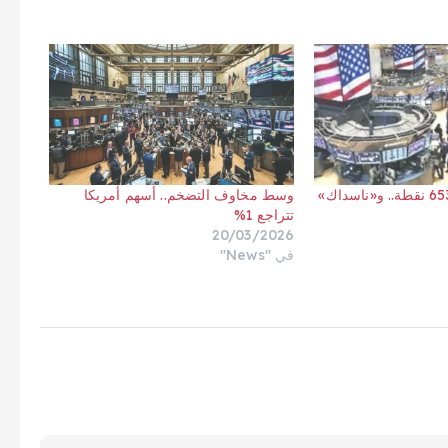
«داو جونز» يخسر 653 نقطة.. و«ناسداك»
وسط مخاوف التضخم.. أسهم أمريكا
تتراجع 1%
20/03/2026
في "News"