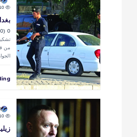
d
10 views
ل
بغدا
م
0
تشكيل
ق
من قب
الجوا
ا
ding
ل
ا
d
ت
10 views
زيلي