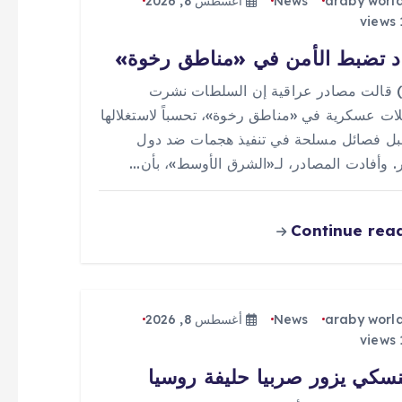
araby worl
News
أغسطس 8, 2026
د تضبط الأمن في «مناطق رخوة»
 (0) قالت مصادر عراقية إن السلطات نشرت
ات عسكرية في «مناطق رخوة»، تحسباً لاستغلالها
ل فصائل مسلحة في تنفيذ هجمات ضد دول
ر. وأفادت المصادر، لـ«الشرق الأوسط»، بأن…
Continue rea
araby worl
News
أغسطس 8, 2026
نسكي يزور صربيا حليفة روسيا