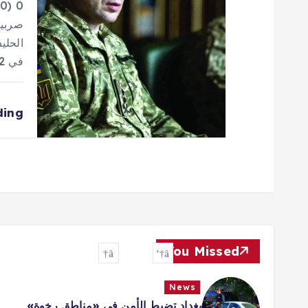
0
صربيا
الحلي
في 2022. ووصف مسؤول…
ding
You Missed
News
بغداد تضبط الأمن في «مناطق رخوة»