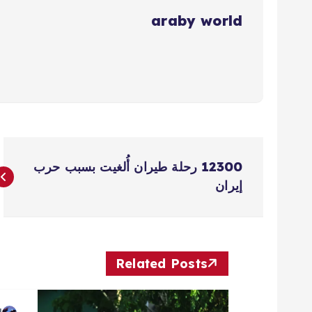
araby world
ت
12300 رحلة طيران أُلغيت بسبب حرب
ص
إيران
فّ
ح
Related Posts
ا