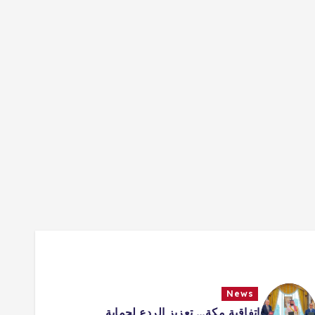
News
اتفاقية مكة… تعزيز الردع لحماية