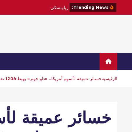
Trending News:
ز
ي
ل
ي
ن
س
ك
ي
ي
ز
و
ر
ص
ر
ب
ي
Home
Sample Page
اتصال
الرئيسية
خسائر عميقة لأسهم أمريكا.. «داو جونز» يهبط 1206 نقاط
خسائر عميقة لأسه