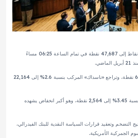
وهبط مؤشر «داو جونز» الصناعي بنسبة 2.5% أو 12,06 نقاط إلى 47,687 نقطة في تمام الساعة 06:25 مساءً
اضي.
وانخفض مؤشر «إس آند بي 500» بنسبة 2.4% إلى 6,716 نقطة، وتراجع «ناسداك» المركب بنسبة 2.6% إلى 22,164
وهبط مؤشر الأسهم الأمريكية الصغيرة «راسل 2000» بنسبة 3.45% إلى 2,564 نقطة، وهو أكبر انخفاض يشهده
 التضخم وتعقيد قرارات السياسة النقدية للبنك الفيدرالي،
م الجمركية الأمريكية.