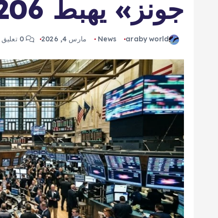
جونز» يهبط 1206 نقاط
araby world
News
مارس 4, 2026
0 تعليق