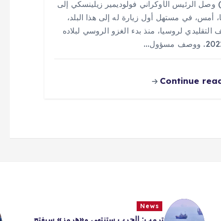
 (0) وصل الرئيس الأوكراني فولوديمير زيلينسكي إلى
، أمس، في مستهل أول زيارة له إلى هذا البلد،
ف التقليدي لروسيا، منذ بدء الغزو الروسي لبلاده
Continue rea
News
ترمب: الحرب ستنتهي و«هرمز» سيفتح