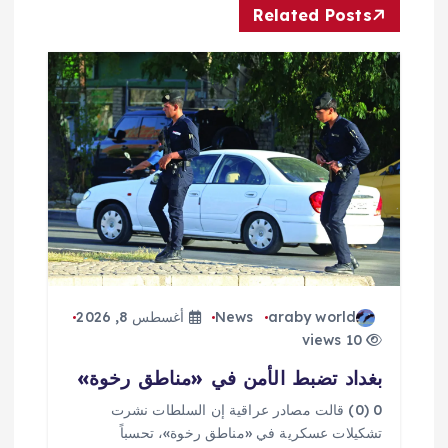
Related Posts
م
ق
ا
ل
ا
ت
araby world
News
أغسطس 8, 2026
10 views
بغداد تضبط الأمن في «مناطق رخوة»
0 (0) قالت مصادر عراقية إن السلطات نشرت
تشكيلات عسكرية في «مناطق رخوة»، تحسباً