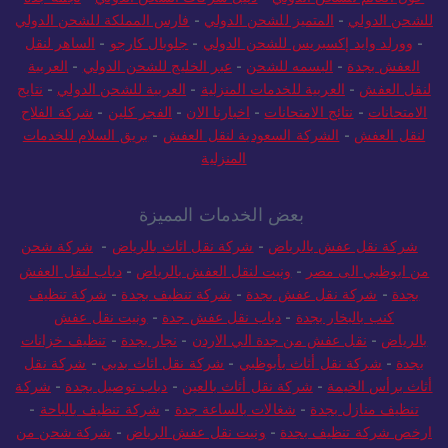
للشحن الدولي
-
المتميز للشحن الدولي
-
فارس المملكة للشحن الدولي
-
وورلد وايد إكسبريس للشحن الدولي
-
جلوبال كارجو
-
الساهر لنقل
العفش بجدة
-
البسمه للشحن
-
عبر الخليج للشحن الدولي
-
العربية
لنقل العفش
-
العربية للخدمات المنزلية
-
العربية للشحن الدولي
-
نتايج
الامتحانات
-
نتائج الامتحانات
-
اخبارنا الان
-
الفجر كلين
-
شركة الفلاح
لنقل العفش
-
الشركة السعودية لنقل العفش
-
بريق السلام للخدمات
المنزلية
بعض الخدمات المميزة
شركة نقل عفش بالرياض
-
شركة نقل اثاث بالرياض
-
شركة شحن
من ابوظبي الى مصر
-
ونيت لنقل العفش بالرياض
-
دباب لنقل العفش
بجدة
-
شركة نقل عفش بجدة
-
شركة تنظيف بجدة
-
شركة تنظيف
كنب بالبخار بجدة
-
دباب نقل عفش جدة
-
ونيت نقل عفش
بالرياض
-
نقل عفش من جدة الي الاردن
-
نجار بجدة
-
تنظيف خزانات
بجدة
-
شركة نقل أثاث بأبوظبي
-
شركة نقل اثاث بدبي
-
شركة نقل
أثاث برأس الخيمة
-
شركة نقل أثاث بالعين
-
دباب توصيل بجدة
-
شركة
تنظيف منازل بجدة
-
شغالات بالساعة جدة
-
شركة تنظيف بالباحة
-
ارخص شركة تنظيف بجدة
-
ونيت نقل عفش الرياض
-
شركة شحن من