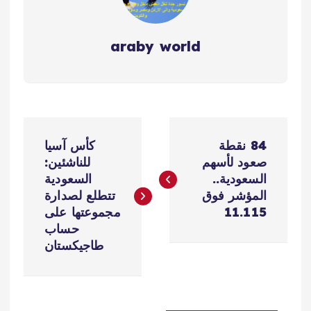
araby world
ت
84 نقطة
كأس آسيا
ص
صعود لأسهم
للناشئين:
السعودية..
السعودية
فّ
المؤشر فوق
تتطلع لصدارة
11.115
مجموعتها على
ح
حساب
طاجيكستان
ا
ل