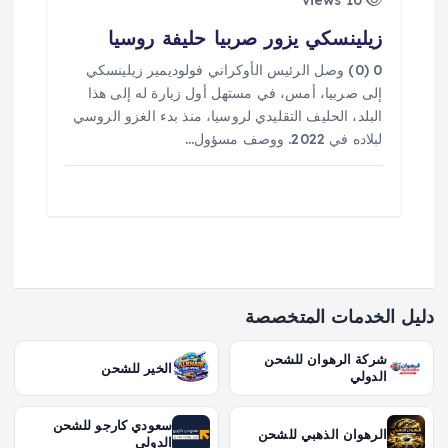
10 views
زيلينسكي يزور صربيا حليفة روسيا
0 (0) وصل الرئيس الأوكراني فولوديمير زيلينسكي
إلى صربيا، أمس، في مستهل أول زيارة له إلى هذا
البلد، الحليف التقليدي لروسيا، منذ بدء الغزو الروسي
لبلاده في 2022. ووصف مسؤول…
دليل الخدمات المتخصصة
شركة الرهوان للشحن
الخير للشحن
الدولي
سعودي كارجو للشحن
الرهوان الذهبي للشحن
الدولي