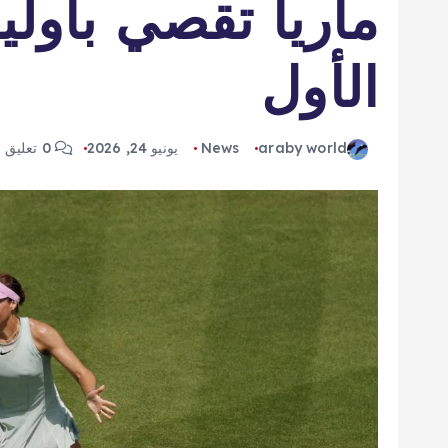
ماريا تقصي باولي
الأول
araby world
News
يونيو 24, 2026
0 تعليق