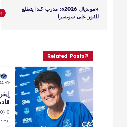
ت
«مونديال 2026»: مدرب كندا يتطلع
ص
للفوز على سويسرا
فّ
ح
Related Posts
ا
d
ل
11 views
إيفر
م
قادم
ق
0
آرسنا