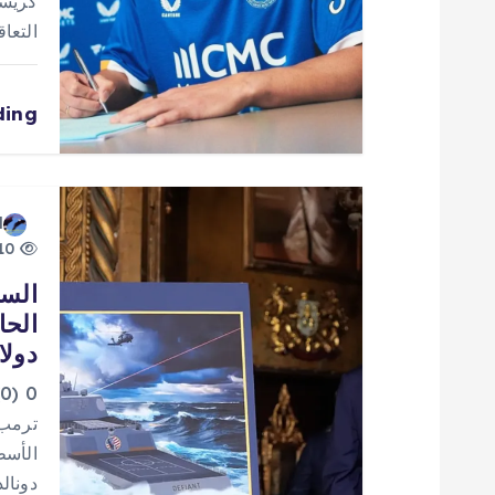
ا
كريست
التعا
ل
ding
ا
ت
d
10 views
السف
دولا
0
دونالد تر