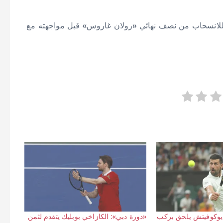
ر للانسحاب من نصف نهائي «رولان غاروس» قبل مواجهته مع
ديوكوفيتش يلحق بركب
«دورة دبي»: الكازاخي بوبليك يتقدم لثمن