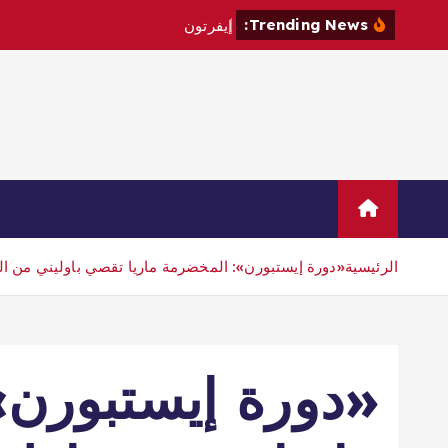
Trending News:
إ
ي
ف
ر
ت
و
ن
ي
ت
ع
ا
ق
د
م
ع
Home
Sample Page
اتصال
الرئيسية
«دورة إيستبورن»: المخضرمة ماريا تقصي باوليني من الد
«دورة إيستبورن