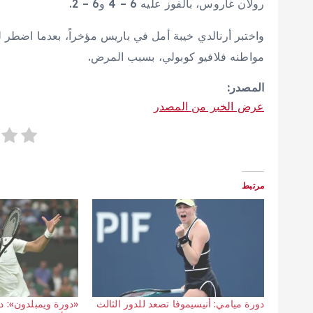
رولان غاروس، بالفوز عليه 6 – 4 و6 – 2.
واختبر أرنالدي خيبة أمل في باريس مؤخراً، بعدما اضط
مواطنه فلافيو كوبولي، بسبب المرض.
المصدر:
عرض الخبر من المصدر
مرتبط
دورة ميامي: أنيسيموفا تصعد للدور الثالث
«دورة ويمبلدون»: 