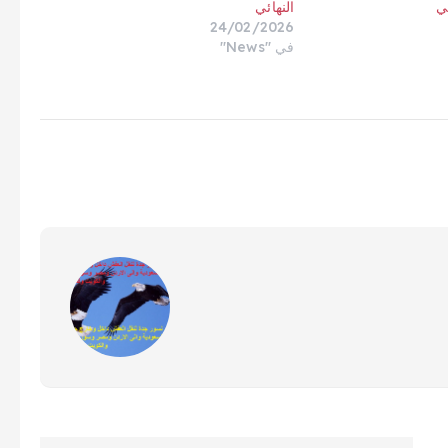
ني
النهائي
24/02/2026
في "News"