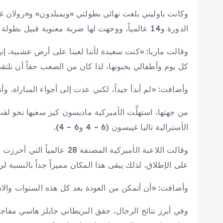
الدورة و14 عالمياً، ووجهت لها ضربة معنوية قبيل بطولة «ويمبلدون»، ثالثة البطولات الأربع الكبرى.
وقالت ماريا: «كنت سعيدة لأننا لعبنا على أرض عشبية. إ
كل يوم وأطفالي يحبونها، لذا كان من الصعب حقاً أن نلتقي
وأضافت: «لم أبدأ جيداً، لكني عدت إلى أجواء المباراة، وأن
من جهتها، استهلَّت الأميركية ماديسون كيز سعيها نحو لق
الأسترالية تاليا غيبسون (6 – 4 و6 – 4).
على الإطلاق، لذلك يبقى هذا المكان مميزاً جداً بالنسبة لي
وأضافت: «أن أتمكن من العودة بعد كل هذه السنوات والا
وفي أبرز نتائج الرجال، حقق البريطاني جايلز هاسي مفاجأ