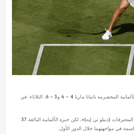
تعرضت الإيطالية جاسمين باوليني لخسارة مفاجئة أمام الألمانية المخضرمة تاتيانا ماريا 4 – 6 و3 – 6، الثلاثاء، في
وتتقدم باوليني بـ98 مركزاً على ماريا في تصنيف «رابطة المحترفات (دبيلو تي إيه)»، لكن خبرة الألمانية البالغة 37