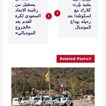
ص
يشيد بإرث
يستقيل من
كلارك مع
رئاسة الاتحاد
فّ
اسكوتلندا بعد
السعودي لكرة
رحيله بوداع
القدم بعد
ح
المونديال
«الخروج
المونديالي»
ا
ل
Related Posts
م
ق
ا
ل