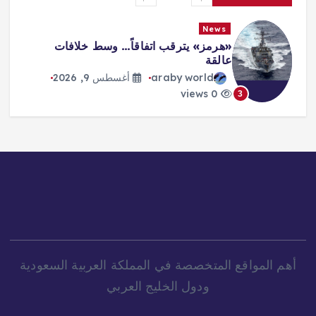
News
«هرمز» يترقب اتفاقاً… وسط خلافات
عالقة
araby world
أغسطس 9, 2026
0 views
3
أهم المواقع المتخصصة في المملكة العربية السعودية
ودول الخليج العربي