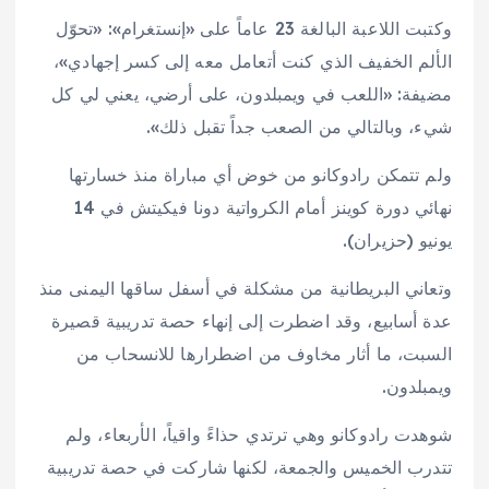
وكتبت اللاعبة البالغة 23 عاماً على «إنستغرام»: «تحوّل
الألم الخفيف الذي كنت أتعامل معه إلى كسر إجهادي»،
مضيفة: «اللعب في ويمبلدون، على أرضي، يعني لي كل
شيء، وبالتالي من الصعب جداً تقبل ذلك».
ولم تتمكن رادوكانو من خوض أي مباراة منذ خسارتها
نهائي دورة كوينز أمام الكرواتية دونا فيكيتش في 14
يونيو (حزيران).
وتعاني البريطانية من مشكلة في أسفل ساقها اليمنى منذ
عدة أسابيع، وقد اضطرت إلى إنهاء حصة تدريبية قصيرة
السبت، ما أثار مخاوف من اضطرارها للانسحاب من
ويمبلدون.
شوهدت رادوكانو وهي ترتدي حذاءً واقياً، الأربعاء، ولم
تتدرب الخميس والجمعة، لكنها شاركت في حصة تدريبية