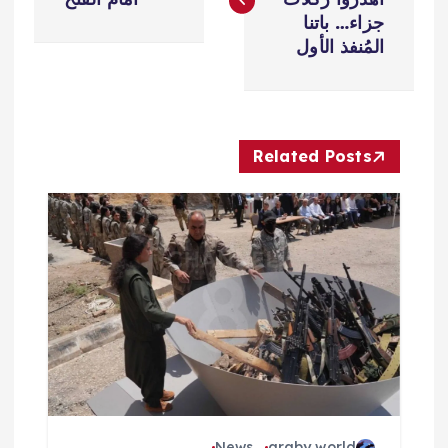
فّ
جزاء… باتنا
المُنفذ الأول
ح
ا
Related Posts
ل
م
ق
ا
ل
ا
News
araby world