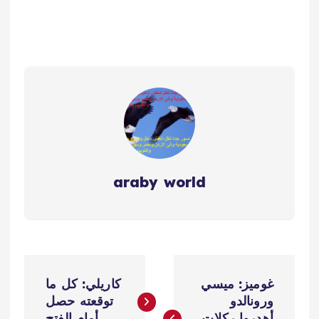
araby world
ت
غوميز: ميسي
كاريلي: كل ما
ص
ورونالدو
توقعته حصل
أهدروا ركلات
أمام الفتح