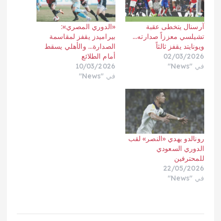
آرسنال يتخطى عقبة
«الدوري المصري»:
تشيلسي معززاً صدارته…
بيراميدز يقفز لمقاسمة
ويونايتد يقفز ثالثاً
الصدارة… والأهلي يسقط
02/03/2026
أمام الطلائع
في "News"
10/03/2026
في "News"
رونالدو يهدي «النصر» لقب
الدوري السعودي
للمحترفين
22/05/2026
في "News"