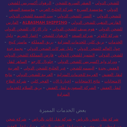
للشحن الدولي
-
الصقر السريع للشحن
-
الرهوان أكسبريس للشحن
الدولي
-
مؤسسة السريع
-
شركة الخليج العربي
-
مؤسسة السيف
للشحن الدولي
-
النسر للشحن الدولي
-
بيت البسمة للشحن الدولي
-
الفارس الذهبي للشحن الدولي
-
ALBASMAH SHIPPING
-
الفارس
للشحن الدولي
-
هوم سيف للشحن الدولي
-
دار الاركان للشحن الدولي
-
شركة الكوثر
-
شركة السعد
-
الرهوان للشحن
-
اعمار المريم
-
دليل
الخدمات
-
بريق كلين للخدمات المنزلية
-
بريق المملكة
-
ماستر كينج
-
حول العالم للشحن الدولي
-
دليل شركات الشحن الدولي
-
نجمة جدة
للشحن الدولي
-
المتميز للشحن الدولي
-
فارس المملكة للشحن الدولي
-
وورلد وايد إكسبريس للشحن الدولي
-
جلوبال كارجو
-
الساهر لنقل
العفش بجدة
-
البسمه للشحن
-
عبر الخليج للشحن الدولي
-
العربية
لنقل العفش
-
العربية للخدمات المنزلية
-
العربية للشحن الدولي
-
نتايج
الامتحانات
-
نتائج الامتحانات
-
اخبارنا الان
-
الفجر كلين
-
شركة الفلاح
لنقل العفش
-
الشركة السعودية لنقل العفش
-
بريق السلام للخدمات
المنزلية
بعض الخدمات المميزة
شركة نقل عفش بالرياض
-
شركة نقل اثاث بالرياض
-
شركة شحن
من ابوظبي الى مصر
-
ونيت لنقل العفش بالرياض
-
دباب لنقل العفش