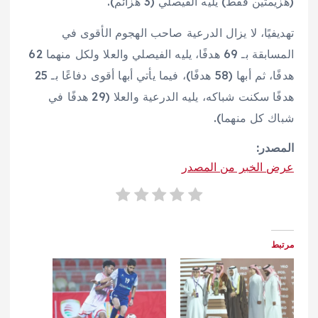
(هزيمتين فقط) يليه الفيصلي (3 هزائم).
تهديفيًا، لا يزال الدرعية صاحب الهجوم الأقوى في
المسابقة بـ 69 هدفًا، يليه الفيصلي والعلا ولكل منهما 62
هدفًا، ثم أبها (58 هدفًا)، فيما يأتي أبها أقوى دفاعًا بـ 25
هدفًا سكنت شباكه، يليه الدرعية والعلا (29 هدفًا في
شباك كل منهما).
المصدر:
عرض الخبر من المصدر
مرتبط