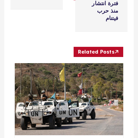
فترة انتشار
ح
منذ حرب
فيتنام
ا
ل
Related Posts
م
ق
ا
ل
ا
ت