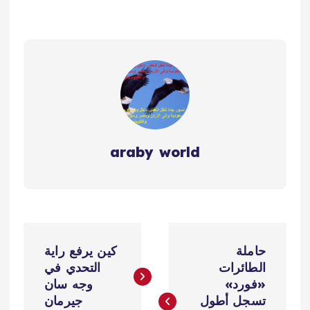
araby world
ت
حاملة
كين يرفع راية
ص
الطائرات
التحدي في
«فورد»
وجه سان
فّ
تسجل أطول
جيرمان