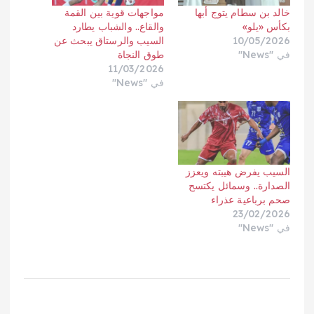
خالد بن سطام يتوج أبها
مواجهات قوية بين القمة
بكأس «يلو»
والقاع.. والشباب يطارد
10/05/2026
السيب والرستاق يبحث عن
في "News"
طوق النجاة
11/03/2026
في "News"
السيب يفرض هيبته ويعزز
الصدارة.. وسمائل يكتسح
صحم برباعية عذراء
23/02/2026
في "News"