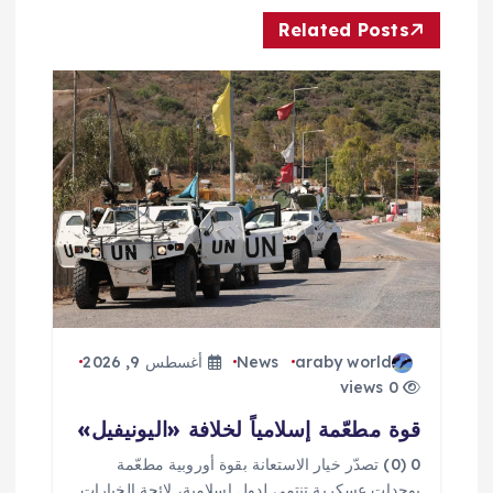
ل
Related Posts
م
ق
ا
ل
ا
ت
araby world
News
أغسطس 9, 2026
0 views
قوة مطعّمة إسلامياً لخلافة «اليونيفيل»
0 (0) تصدّر خيار الاستعانة بقوة أوروبية مطعّمة
بوحدات عسكرية تنتمي لدول إسلامية، لائحة الخيارات