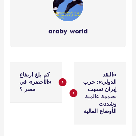
araby world
ت
«النقد
كم بلغ ارتفاع
ص
الدولي»: حرب
«الأخضر» في
إيران تسببت
مصر ؟
فّ
بصدمة عالمية
وشددت
ح
الأوضاع المالية
ا