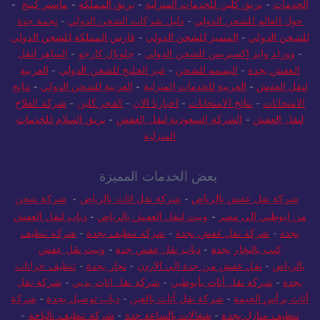
الخدمات
-
بريق كلين للخدمات المنزلية
-
بريق المملكة
-
ماستر كينج
-
حول العالم للشحن الدولي
-
دليل شركات الشحن الدولي
-
نجمة جدة
للشحن الدولي
-
المتميز للشحن الدولي
-
فارس المملكة للشحن الدولي
-
وورلد وايد إكسبريس للشحن الدولي
-
جلوبال كارجو
-
الساهر لنقل
العفش بجدة
-
البسمه للشحن
-
عبر الخليج للشحن الدولي
-
العربية
لنقل العفش
-
العربية للخدمات المنزلية
-
العربية للشحن الدولي
-
نتايج
الامتحانات
-
نتائج الامتحانات
-
اخبارنا الان
-
الفجر كلين
-
شركة الفلاح
لنقل العفش
-
الشركة السعودية لنقل العفش
-
بريق السلام للخدمات
المنزلية
بعض الخدمات المميزة
شركة نقل عفش بالرياض
-
شركة نقل اثاث بالرياض
-
شركة شحن
من ابوظبي الى مصر
-
ونيت لنقل العفش بالرياض
-
دباب لنقل العفش
بجدة
-
شركة نقل عفش بجدة
-
شركة تنظيف بجدة
-
شركة تنظيف
كنب بالبخار بجدة
-
دباب نقل عفش جدة
-
ونيت نقل عفش
بالرياض
-
نقل عفش من جدة الي الاردن
-
نجار بجدة
-
تنظيف خزانات
بجدة
-
شركة نقل أثاث بأبوظبي
-
شركة نقل اثاث بدبي
-
شركة نقل
أثاث برأس الخيمة
-
شركة نقل أثاث بالعين
-
دباب توصيل بجدة
-
شركة
تنظيف منازل بجدة
-
شغالات بالساعة جدة
-
شركة تنظيف بالباحة
-