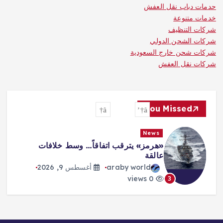
حدمات دباب نقل العفش
خدمات متنوعة
شركات التنظيف
شركات الشحن الدولي
شركات شحن خارج السعودية
شركات نقل العفش
You Missed
News
«هرمز» يترقب اتفاقاً… وسط خلافات
عالقة
araby world
أغسطس 9, 2026
0 views
3