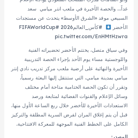
غداً… والحصة الأخيرة في ملعب انتر ميامي
سعد
السبيعي موفد «الشرق الأوسط» يتحدث عن مستجدات
الأخضر
#كأس_العالم2026 #FIFAWorldCup
pic.twitter.com/EnHMtHzwra
وفي سياق متصل، يختتم الأخضر تحضيراته الفنية
واللوجستية مساء يوم الأحد بإجراء الحصة التدريبية
الأخيرة والنهائية على أرضية ملعب مركز تدريب نادي إنتر
ميامي بمدينة ميامي، التي ستنتقل إليها البعثة رسمياً،
وتقرر أن تكون الحصة الختامية متاحة أمام مختلف
وسائل الإعلام والقنوات الفضائية لمتابعة ورصد
الاستعدادات الأخيرة للأخضر خلال ربع الساعة الأول منها،
قبل أن يتم إغلاق المران لفرض السرية المطلقة والتركيز
الكامل على الخطط الفنية الموجهة للمعركة الافتتاحية.
المصدر: