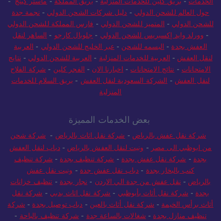
الخدمات
-
بريق كلين للخدمات المنزلية
-
بريق المملكة
-
ماستر كينج
-
حول العالم للشحن الدولي
-
دليل شركات الشحن الدولي
-
نجمة جدة
للشحن الدولي
-
المتميز للشحن الدولي
-
فارس المملكة للشحن الدولي
-
وورلد وايد إكسبريس للشحن الدولي
-
جلوبال كارجو
-
الساهر لنقل
العفش بجدة
-
البسمه للشحن
-
عبر الخليج للشحن الدولي
-
العربية
لنقل العفش
-
العربية للخدمات المنزلية
-
العربية للشحن الدولي
-
نتايج
الامتحانات
-
نتائج الامتحانات
-
اخبارنا الان
-
الفجر كلين
-
شركة الفلاح
لنقل العفش
-
الشركة السعودية لنقل العفش
-
بريق السلام للخدمات
المنزلية
بعض الخدمات المميزة
شركة نقل عفش بالرياض
-
شركة نقل اثاث بالرياض
-
شركة شحن
من ابوظبي الى مصر
-
ونيت لنقل العفش بالرياض
-
دباب لنقل العفش
بجدة
-
شركة نقل عفش بجدة
-
شركة تنظيف بجدة
-
شركة تنظيف
كنب بالبخار بجدة
-
دباب نقل عفش جدة
-
ونيت نقل عفش
بالرياض
-
نقل عفش من جدة الي الاردن
-
نجار بجدة
-
تنظيف خزانات
بجدة
-
شركة نقل أثاث بأبوظبي
-
شركة نقل اثاث بدبي
-
شركة نقل
أثاث برأس الخيمة
-
شركة نقل أثاث بالعين
-
دباب توصيل بجدة
-
شركة
تنظيف منازل بجدة
-
شغالات بالساعة جدة
-
شركة تنظيف بالباحة
-