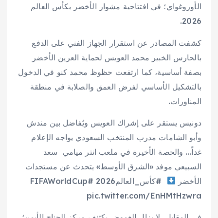
الأوروغواي؛ في افتتاحية مشوار الأخضر بكأس العالم
2026.
كشفت المصادر عن استقرار الجهاز الفني على الدفع
بالحارس الخبير محمد العويس لحماية العرين الأخضر
بصفة أساسية، كما ارتفعت حظوظ محمد كنو في الدخول
بالتشكيل الأساسي لفرض العمق والصلابة في منطقة
المناورات.
دونيس يستقر على إشراك العويس ويُفاضل بين مندش
وأبو الشامات
مدرب المنتخب السعودي يواجه الإعلام
غداً… والحصة الأخيرة في ملعب انتر ميامي
سعد
السبيعي موفد «الشرق الأوسط» يتحدث عن مستجدات
الأخضر
#كأس_العالم2026 #FIFAWorldCup
pic.twitter.com/EnHMtHzwra
في المقابل، لا يزال الغموض يكتنف مركز الجناح الأيمن؛