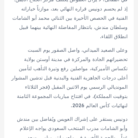
إذ لم يحسم دونيس قراره النهائي بعد، موازناً خياراته
الفنية في الحصص الأخيرة بين الثنائي محمد أبو الشامات
وسلطان مندش، بانتظار المفاضلة النهائية بينهما قبيل
انطلاق اللقاء.
وعلى الصعيد الميداني، واصل الصقور يوم السبت
تحضيراتهم الجادة والمركزة في مدينة أوستن بولاية
تكساس الأميركية، مواصلين رفع وتيرة التأهب لتأمين
أعلى درجات الجاهزية الفنية والبدنية قبل تدشين المشوار
المونديالي الرسمي يوم الاثنين المقبل (فجر الثلاثاء
بتوقيت المملكة)، في افتتاح مباريات المجموعة الثامنة
لنهائيات كأس العالم 2026.
دونيس يستقر على إشراك العويس ويُفاضل بين مندش
وأبو الشامات
مدرب المنتخب السعودي يواجه الإعلام
غداً… والحصة الأخيرة في ملعب انتر ميامي
سعد