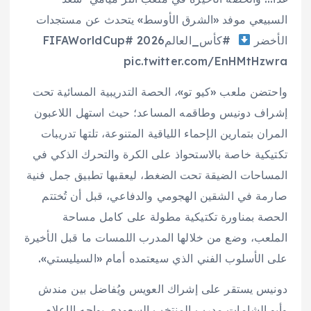
السبيعي موفد «الشرق الأوسط» يتحدث عن مستجدات
الأخضر
#كأس_العالم2026 #FIFAWorldCup
pic.twitter.com/EnHMtHzwra
واحتضن ملعب «كيو تو»، الحصة التدريبية المسائية تحت
إشراف دونيس وطاقمه المساعد؛ حيث استهل اللاعبون
المران بتمارين الإحماء اللياقية المتنوعة، تلتها تدريبات
تكتيكية خاصة بالاستحواذ على الكرة والتحرك الذكي في
المساحات الضيقة تحت الضغط، ليعقبها تطبيق جمل فنية
صارمة في الشقين الهجومي والدفاعي، قبل أن تُختتم
الحصة بمناورة تكتيكية مطولة على كامل مساحة
الملعب، وضع من خلالها المدرب اللمسات ما قبل الأخيرة
على الأسلوب الفني الذي سيعتمده أمام «السيليستي».
دونيس يستقر على إشراك العويس ويُفاضل بين مندش
وأبو الشامات
مدرب المنتخب السعودي يواجه الإعلام