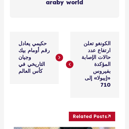
araby world
ت
الكونغو تعلن
حكيمي يعادل
ص
ارتفاع عدد
رقم أومام بيك
حالات الإصابة
وجيان
فّ
المؤكدة
التاريخي في
بفيروس
كأس العالم
ح
«إيبولا» إلى
710
ا
ل
Related Posts
م