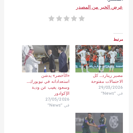
عرض الخبر من المصدر
مرتبط
مصير رينارد… كل
«الأخضر» يدشن
الاحتمالات مفتوحة
استعداداته في نيويورك…
29/03/2026
وسعود يغيب عن ودية
في "News"
الإكوادور
27/05/2026
في "News"