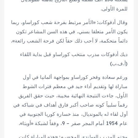
للمرة الأولى.
وقال أدفوكات: «الأمر مرتبط بفرحة شعب كوراساو، ربما
يكون الأمر متعلقا بسني، في هذه السن المشاعر تكون
دائماً متحكمة، لا أحب ذلك حقاً لكن فرحة الشعب رائعة».
ديك أدفوكات مدرب منتخب كوراساو قبل بداية اللقاء
(أ.ف.ب)
ورغم سعادة وفخر كوراساو بمواجهة ألمانيا في أول
مباراة لها وتقديم أداء جيد في معظم فترات الشوط
الأول، جاءت النتيجة النهائية مخيبة، حيث حقق الفريق
رقماً سلبياً كونه صاحب أكبر فارق أهداف في شباكه في
أول لقاء له بالمونديال، منذ خسارة كوريا الجنوبية في
عام 1954 أمام المجر صفر – 9، وفقاً لشبكة «أوبتا».
وختم المدرب الهولندي المخضرم: «هذه المباراة كانت