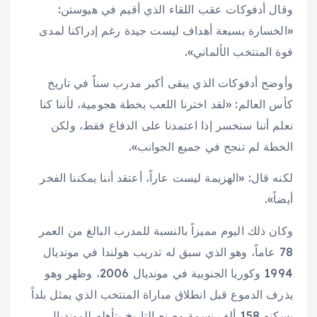
وقال أدفوكات عقب اللقاء الذي أقيم في هيوستن:
«الخسارة بسبعة أهداف ليست جيدة رغم إدراكنا لمدى
قوة المنتخب الألماني».
وأوضح أدفوكات الذي يبقى أكبر مدرب سناً في تاريخ
كأس العالم: «لقد اخترنا اللعب بخطة هجومية، لأننا كنا
نعلم أننا سنخسر إذا اعتمدنا على الدفاع فقط، ولكن
الخطة لم تنجح في جميع الجوانب».
لكنه قال: «الهزيمة ليست عاراً، أعتقد أننا يمكننا الفخر
أيضاً».
وكان ذلك اليوم مميزاً بالنسبة للمدرب البالغ من العمر
78 عاماً، وهو الذي سبق له تدريب هولندا في مونديال
1994 وكوريا الجنوبية في مونديال 2006، وظهر وهو
يذرف الدموع قبل انطلاق مباراة المنتخب الذي يمثل بلداً
يسكنه 158 ألف نسمة وصنع التاريخ بتأهله للمونديال