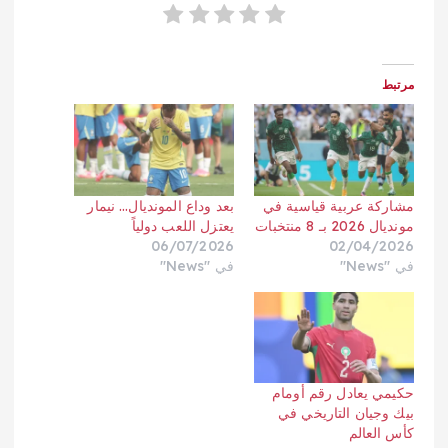
مرتبط
مشاركة عربية قياسية في
بعد وداع المونديال… نيمار
مونديال 2026 بـ 8 منتخبات
يعتزل اللعب دولياً
06/07/2026
02/04/2026
في "News"
في "News"
حكيمي يعادل رقم أومام
بيك وجيان التاريخي في
كأس العالم