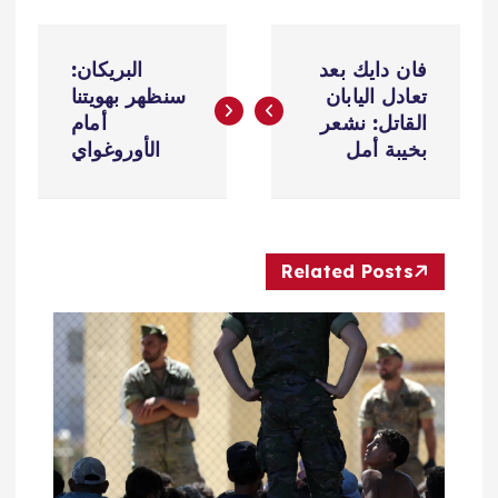
ت
فان دايك بعد
البريكان:
ص
تعادل اليابان
سنظهر بهويتنا
القاتل: نشعر
أمام
فّ
بخيبة أمل
الأوروغواي
ح
ا
Related Posts
ل
م
ق
ا