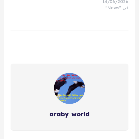
14/06/2026
في "News"
araby world