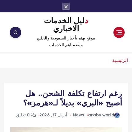
دليل الخدمات
الاخباري
موقع يهتم بأخبار السعودية والخليج
ويقدم اهم الخدمات
الرئيسية
رغم ارتفاع تكلفة الشحن.. هل
أصبح «البري» بديلاً لـ«هرمز»؟
araby world
News
أبريل 17, 2026
0 تعليق