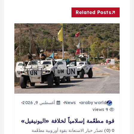
ا
Related Posts
ل
م
ق
ا
ل
ا
ت
araby world
News
أغسطس 9, 2026
9 views
قوة مطعّمة إسلامياً لخلافة «اليونيفيل»
0 (0) تصدّر خيار الاستعانة بقوة أوروبية مطعّمة