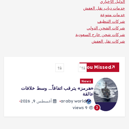
الدليل الإخباري
حدمات دباب نقل العفش
خدمات متنوعة
شركات التنظيف
شركات الشحن الدولي
شركات شحن خارج السعودية
شركات نقل العفش
You Missed
News
«هرمز» يترقب اتفاقاً… وسط خلافات
عالقة
araby world
أغسطس 9, 2026
9 views
3