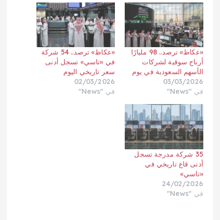
«عكاظ» ترصد.. 98 مليارًا
«عكاظ» ترصد.. 54 شركة
أرباح سوقية لشركات
في «تاسي» تسجل أدنى
الأسهم السعودية في يوم
سعر تاريخي اليوم
02/03/2026
03/03/2026
في "News"
في "News"
35 شركة مدرجة تسجل
أدنى قاع تاريخي في
«تاسي»
24/02/2026
في "News"