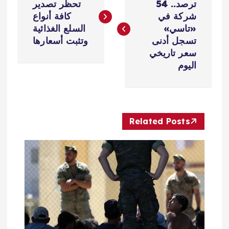
ص
ترصد.. 54
تحظر تصدير
شركة في
كافة أنواع
فّ
«تاسي»
السلع الغذائية
تسجل أدنى
وتثبت أسعارها
ح
سعر تاريخي
اليوم
ا
ل
Related Posts
م
ق
ا
ل