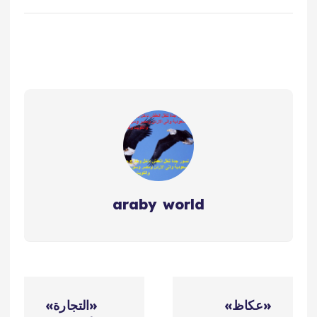
araby world
ت
«عكاظ»
«التجارة»