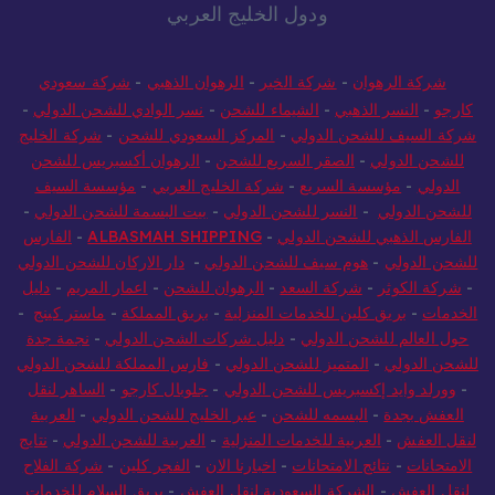
ودول الخليج العربي
شركة الرهوان
-
شركة الخير
-
الرهوان الذهبي
-
شركة سعودي
كارجو
-
النسر الذهبي
-
الشيماء للشحن
-
نسر الوادي للشحن الدولي
-
شركة السيف للشحن الدولي
-
المركز السعودي للشحن
-
شركة الخليج
للشحن الدولي
-
الصقر السريع للشحن
-
الرهوان أكسبريس للشحن
الدولي
-
مؤسسة السريع
-
شركة الخليج العربي
-
مؤسسة السيف
للشحن الدولي
-
النسر للشحن الدولي
-
بيت البسمة للشحن الدولي
-
الفارس الذهبي للشحن الدولي
-
ALBASMAH SHIPPING
-
الفارس
للشحن الدولي
-
هوم سيف للشحن الدولي
-
دار الاركان للشحن الدولي
-
شركة الكوثر
-
شركة السعد
-
الرهوان للشحن
-
اعمار المريم
-
دليل
الخدمات
-
بريق كلين للخدمات المنزلية
-
بريق المملكة
-
ماستر كينج
-
حول العالم للشحن الدولي
-
دليل شركات الشحن الدولي
-
نجمة جدة
للشحن الدولي
-
المتميز للشحن الدولي
-
فارس المملكة للشحن الدولي
-
وورلد وايد إكسبريس للشحن الدولي
-
جلوبال كارجو
-
الساهر لنقل
العفش بجدة
-
البسمه للشحن
-
عبر الخليج للشحن الدولي
-
العربية
لنقل العفش
-
العربية للخدمات المنزلية
-
العربية للشحن الدولي
-
نتايج
الامتحانات
-
نتائج الامتحانات
-
اخبارنا الان
-
الفجر كلين
-
شركة الفلاح
لنقل العفش
-
الشركة السعودية لنقل العفش
-
بريق السلام للخدمات