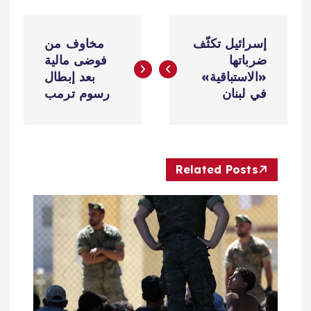
ت
إسرائيل تكثّف
مخاوف من
ص
ضرباتها
فوضى مالية
«الاستباقية»
بعد إبطال
فّ
في لبنان
رسوم ترمب
ح
ا
Related Posts
ل
م
ق
ا