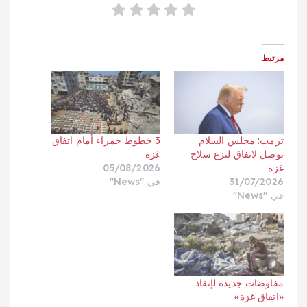
مرتبط
ترمب: مجلس السلام
3 خطوط حمراء أمام اتفاق
توصل لاتفاق لنزع سلاح
غزة
غزة
05/08/2026
31/07/2026
في "News"
في "News"
مفاوضات جديدة لإنقاذ
«اتفاق غزة»