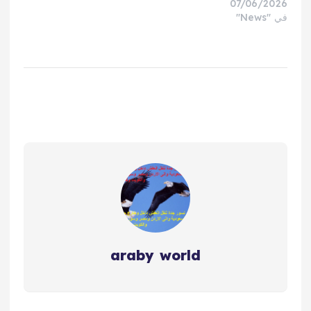
07/06/2026
في "News"
araby world