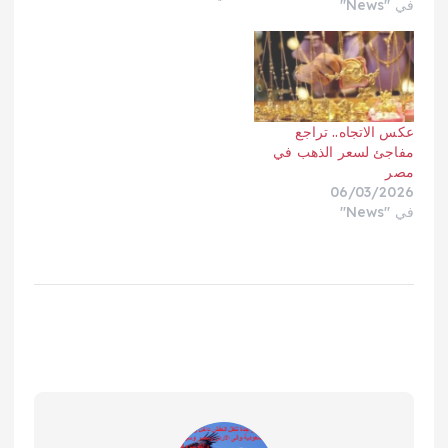
في "News"
انخفضت الفضة في
المعاملات الفورية 0.9%
إلى 72.17 دولار للأوقية،
وتراجع البلاتين 1.1% إلى
1958.75 دولار، وخسر
البلاديوم 0.5% إلى
عكس الاتجاه.. تراجع
1478.49 دولار.ورغم أن
مفاجئ لسعر الذهب في
البيع…
مصر
06/03/2026
في "News"