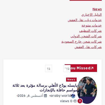
News
الدليل الإخباري
حدمات دباب نقل العفش
خدمات متنوعة
شركات التنظيف
شركات الشحن الدولي
شركات شحن خارج السعودية
شركات نقل العفش
You Missed
News
يايسله يودّع الأهلي برسالة مؤثرة بعد ثلاثة
مواسم حافلة بالإنجازات
araby world
أغسطس 6, 2026
0 views
3