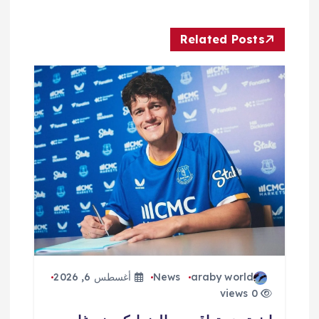
ل
Related Posts
م
ق
ا
ل
ا
ت
araby world
News
أغسطس 6, 2026
0 views