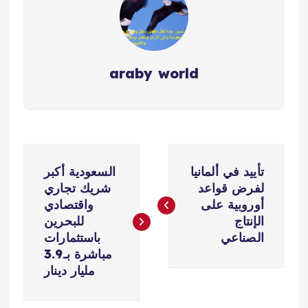
araby world
ت
تأييد في ألمانيا
السعودية أكبر
ص
لفرض قواعد
شريك تجاري
أوروبية على
واقتصادي
فّ
الإنتاج
للبحرين
الصناعي
باستثمارات
ح
مباشرة بـ3.9
مليار دينار
ا