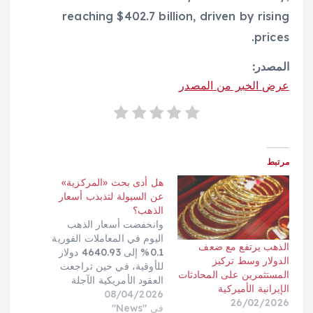
reaching $402.7 billion, driven by rising
prices.
المصدر:
عرض الخبر من المصدر
مرتبط
هل أدى بحث «المركزية»
عن السيولة لتذبذب أسعار
الذهب؟
وانخفضت أسعار الذهب
اليوم في المعاملات الفورية
الذهب يرتفع مع ضعف
0.1% إلى 4640.93 دولار
الدولار وسط تركيز
للأوقية، في حين تراجعت
المستثمرين على المحادثات
العقود الأمريكية الآجلة
الإيرانية الأميركية
08/04/2026
للذهب تسليم يونيو 0.4%
26/02/2026
في "News"
إلى 4666.70 دولار، بينما