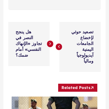
ت
تصعيد حوثي
هل ينجح
ص
لإخضاع
النصر في
الجامعات
تجاوز «الإنهاك
فّ
اليمنية
النفسي» أمام
آيديولوجياً
ضمك؟
ح
ومالياً
ا
ل
Related Posts
م