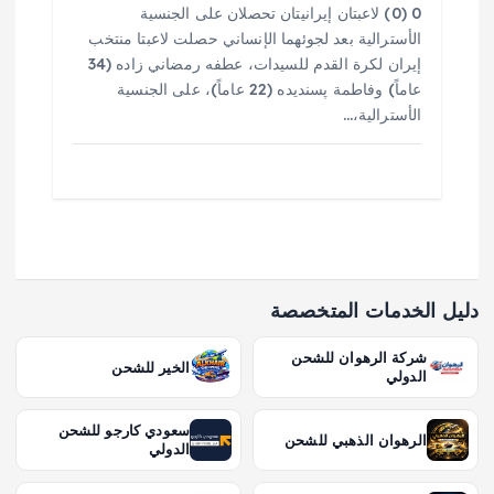
0 (0) لاعبتان إيرانيتان تحصلان على الجنسية
الأسترالية بعد لجوئهما الإنساني حصلت لاعبتا منتخب
إيران لكرة القدم للسيدات، عطفه رمضاني زاده (34
عاماً) وفاطمة پسنديده (22 عاماً)، على الجنسية
الأسترالية،…
دليل الخدمات المتخصصة
شركة الرهوان للشحن
الخير للشحن
الدولي
سعودي كارجو للشحن
الرهوان الذهبي للشحن
الدولي