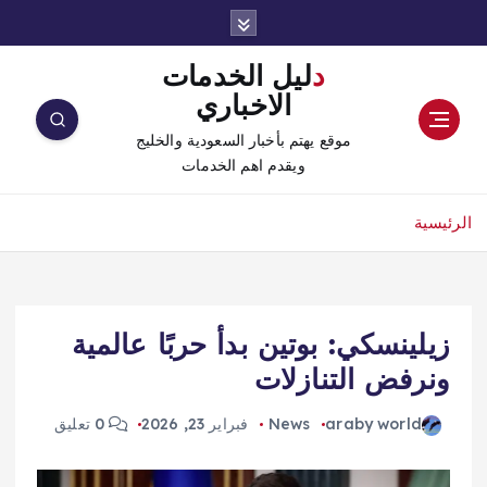
دليل الخدمات
الاخباري
موقع يهتم بأخبار السعودية والخليج
ويقدم اهم الخدمات
الرئيسية
زيلينسكي: بوتين بدأ حربًا عالمية
ونرفض التنازلات
araby world
News
فبراير 23, 2026
0 تعليق