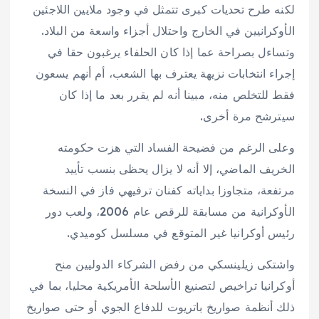
لكنه طرح تحديات كبرى تتمثل في وجود ملايين اللاجئين
الأوكرانيين في الخارج واحتلال أجزاء واسعة من البلاد.
وتساءل بصراحة عما إذا كان الحلفاء يرغبون حقا في
إجراء انتخابات نزيهة يعترف بها الشعب، أم أنهم يسعون
فقط للتخلص منه، مبينا أنه لم يقرر بعد ما إذا كان
سيترشح مرة أخرى.
وعلى الرغم من فضيحة الفساد التي هزت حكومته
الخريف الماضي، إلا أنه لا يزال يحظى بنسب تأييد
مرتفعة، متجاوزا بداياته كفنان ترفيهي فاز في النسخة
الأوكرانية من مسابقة للرقص عام 2006، ولعب دور
رئيس أوكرانيا غير المتوقع في مسلسل كوميدي.
واشتكى زيلينسكي من رفض الشركاء الدوليين منح
أوكرانيا تراخيص لتصنيع الأسلحة الأمريكية محليا، بما في
ذلك أنظمة صواريخ باتريوت للدفاع الجوي أو حتى صواريخ