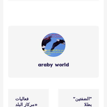
araby world
ت
"الضفتين"
فعاليات
ص
بطلا
«مركاز البلد