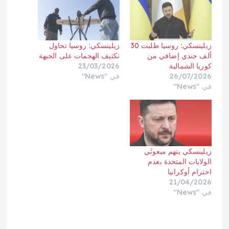
زيلينسكي: روسيا طلبت 30
زيلينسكي: روسيا تحاول
ألف جندي إضافي من
تكثيف الهجمات على الجبهة
كوريا الشمالية
23/03/2026
26/07/2026
في "News"
في "News"
زيلينسكي يتهم مبعوثَي
الولايات المتحدة بعدم
احترام أوكرانيا
21/04/2026
في "News"