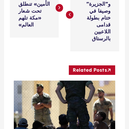
و"الجزيرة"
الأمين» تنطلق
فّ
وصيفا في
تحت شعار
ختام بطولة
«مكة تلهم
ح
قدامى
العالم»
اللاعبين
ا
بالرستاق
ل
م
Related Posts
ق
ا
ل
ا