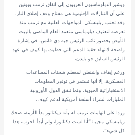
ويشير الدبلوماسيون الغربيون إلى اتفاق ترمب وبوتين
على أن التنازلات الإقليمية هي مفتاح وقف إطلاق النار،
وقد تجنب زيلينسكي المواجهات العلنية مع ترمب منذ
تعرضه لتعنيف دبلوماسي متعمد العام الماضي بالبيت
الأبيض بحضور نائب الرئيس جيه دي فانس، في إشارة
واضحة لانتهاء حقبة الدعم التي حظيت بها كييف في عهد
الرئيس السابق جو بايدن.
ورغم إيقاف واشنطن لمعظم شحنات المساعدات
العسكرية، إلا أنها تستمر في توفير المعلومات
الاستخباراتية الحيوية، بينما تنفق الدول الأوروبية
المليارات لشراء أسلحة أمريكية لدعم كييف.
وردا على اتهامات ترمب له بأنه ديكتاتور بدأ الأزمة، ضحك
زيلينسكي مجيبا: “أنا لست دكتاتورا، ولم أبدأ الحرب، هذا
كل شيء”.