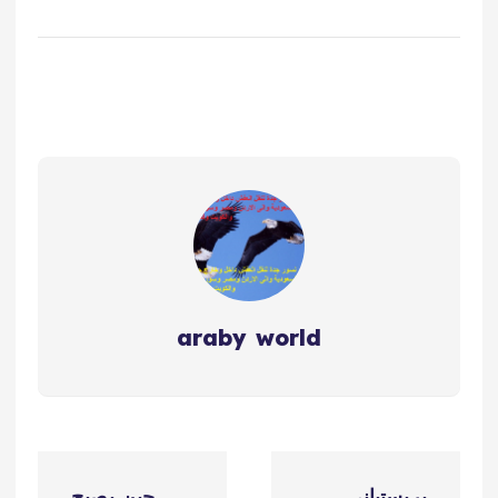
araby world
ت
بريستياني
حين يصبح