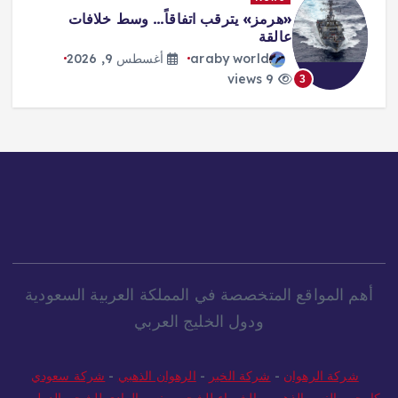
مونديال الرياضات الإلكترونية: «كوايشو
غيمينغ» ينتزع لقب «أونر أوف كينغز»
araby world
أغسطس 9, 2026
10 views
4
أهم المواقع المتخصصة في المملكة العربية السعودية
ودول الخليج العربي
شركة الرهوان
-
شركة الخير
-
الرهوان الذهبي
-
شركة سعودي
كارجو
-
النسر الذهبي
-
الشيماء للشحن
-
نسر الوادي للشحن الدولي
-