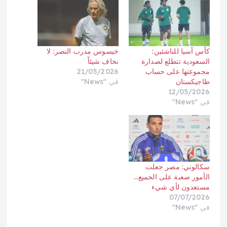
كأس آسيا للناشئين:
خيسوس مدرب النصر: لا
السعودية تتطلع لصدارة
نخاف شيئاً
مجموعتها على حساب
21/05/2026
طاجيكستان
في "News"
12/05/2026
في "News"
سكالوني: مصر جعلت
الأمور صعبة على الجميع…
مستعدون لأي شيء
07/07/2026
في "News"