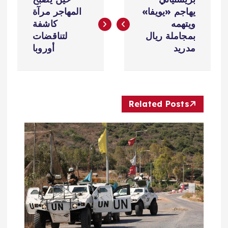
ص
يهاجم «يويفا»
المهاجر مرآة
ويتهمه
كاشفة
فّ
بمجاملة ريال
لتناقضات
مدريد
أوروبا
ح
ا
Related Posts
ل
م
ق
ا
ل