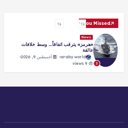
You Missed
News
«هرمز» يترقب اتفاقاً… وسط خلافات
عالقة
araby world
أغسطس 9, 2026
9 views
3