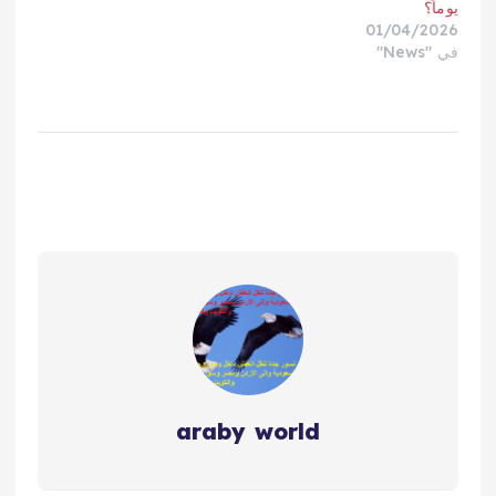
يوماً؟
01/04/2026
في "News"
araby world