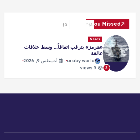
You Missed
News
«هرمز» يترقب اتفاقاً… وسط خلافات
عالقة
araby world
أغسطس 9, 2026
9 views
3