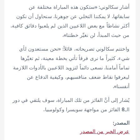
أشار سكالوني: «ستكون هذه المباراة مختلفة عن
سابقاتها. لا يمكننا التخلي عن جوهرنا. سنحاول أن نكون
أكثر نشاطاً مع بعض اللاعبين الذين لم يلعبوا دقائق كافية.
من حيث المبدأ، لن نغيِّر خطتنا».
واختتم سكالوني تصريحاته، قائلاً: «نحن مستعدون لأي
شيء. كثيراً ما نرى فرقاً تأتي بخطة معينة، ثم تغيِّرها
تماماً أمامنا. نسعى دائماً لتزويد اللاعبين بالأدوات اللازمة
ليعرفوا نقاط ضعف منافسيهم، وكيفية الدفاع عن
أنفسنا».
يُشار إلى أنَّ الفائز من تلك المباراة، سوف يلتقي في دور
الـ8 الفائز من مواجهة سويسرا وكولومبيا.
المصدر:
عرض الخبر من المصدر