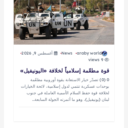
ا
ل
ا
ت
araby world
News
أغسطس 9, 2026
9 views
قوة مطعّمة إسلامياً لخلافة «اليونيفيل»
0 (0) تصدّر خيار الاستعانة بقوة أوروبية مطعّمة
بوحدات عسكرية تنتمي لدول إسلامية، لائحة الخيارات
لخلافة قوة حفظ السلام الأممية العاملة في جنوب
لبنان (يونيفيل)، وهو ما أثمرته الجولة السابعة…