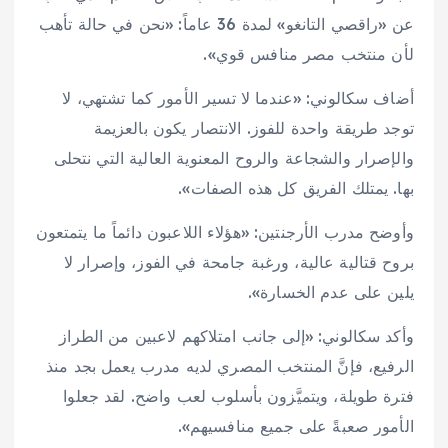
عن «راقصي التانغو» لمدة 36 عاماً: «نحن في حالة تأهب
لأن منتخب مصر منافس قوي».
أضاف سكالوني: «عندما لا تسير الأمور كما تشتهي، لا
توجد طريقة واحدة للفوز. الانتصار يكون بالعزيمة
والإصرار والشجاعة والروح المعنوية العالية التي نتحلى
بها. يمتلك الفريق كل هذه الصفات».
وأوضح مدرب الأرجنتين: «هؤلاء اللاعبون دائماً ما يتمتعون
بروح قتالية عالية، ورغبة جامحة في الفوز، وإصرار لا
يلين على عدم الخسارة».
وأكد سكالوني: «إلى جانب امتلاكهم لاعبين من الطراز
الرفيع، فإنَّ المنتخب المصري لديه مدرب يعمل بجد منذ
فترة طويلة، ويتميَّزون بأسلوب لعب واضح. لقد جعلوا
الأمور صعبةً على جميع منافسيهم».