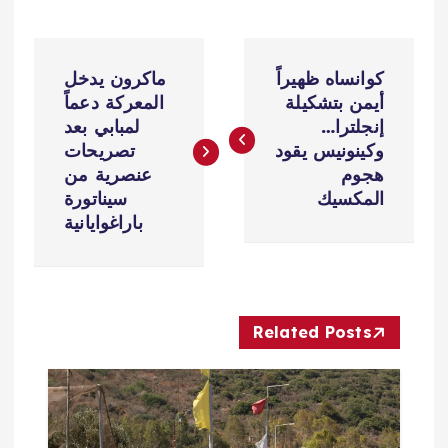
ت
كوانساه ظهيراً
ماكرون يدخل
ص
أيمن بتشكيلة
المعركة دعماً
إنجلترا…
لمبابي بعد
فّ
وكينونيس يقود
تصريحات
هجوم
عنصرية من
ح
المكسيك
سيناتورة
باراغوايانية
ا
ل
Related Posts
م
ق