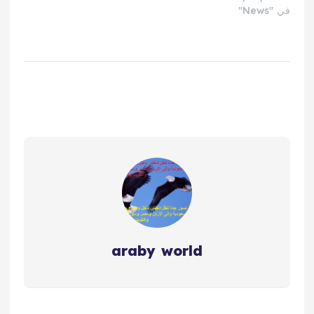
في "News"
araby world