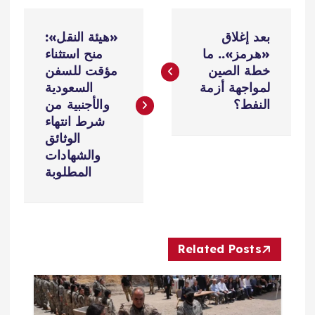
ت
بعد إغلاق
«هيئة النقل»:
ص
«هرمز».. ما
منح استثناء
خطة الصين
مؤقت للسفن
فّ
لمواجهة أزمة
السعودية
النفط؟
والأجنبية من
ح
شرط انتهاء
الوثائق
ا
والشهادات
المطلوبة
ل
م
Related Posts
ق
ا