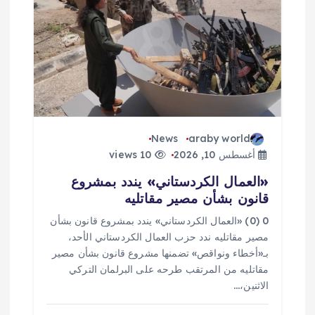
ل
ا
ت
News
araby world
أغسطس 10, 2026
10 views
«العمال الكردستاني» يندد بمشروع
قانون بشأن مصير مقاتليه
0 (0) «العمال الكردستاني» يندد بمشروع قانون بشأن
مصير مقاتليه ندد حزب العمال الكردستاني الأحد،
بـ«أخطاء ونواقص» تضمنها مشروع قانون بشأن مصير
مقاتليه من المرتقب طرحه على البرلمان التركي
الاثنين،…