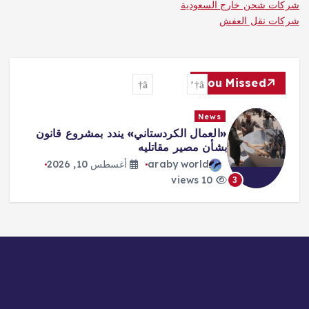
شركات شحن خارج السعودية
شركات نقل العفش
You Missed
News
«العمال الكردستاني» يندد بمشروع قانون
بشأن مصير مقاتليه
araby world
أغسطس 10, 2026
10 views
3