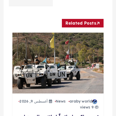
ا
ل
Related Posts
م
ق
ا
ل
ا
ت
araby world
News
أغسطس 9, 2026
9 views