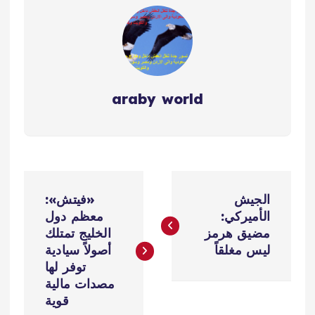
araby world
ت
الجيش
«فيتش»:
ص
الأميركي:
معظم دول
مضيق هرمز
الخليج تمتلك
فّ
ليس مغلقاً
أصولاً سيادية
توفر لها
ح
مصدات مالية
قوية