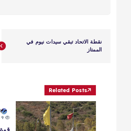
ت
نقطة الاتحاد تبقي سيدات نيوم في
ص
الممتاز
فّ
ح
Related Posts
ا
d
ل
9 views
قوة 