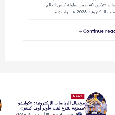
منافسات «تيكين 8» ضمن بطولة كأس العالم
الإلكترونية 2026 عن واحدة من…
Continue rea
News
مونديال الرياضات الإلكترونية: «كوايشو
غيمينغ» ينتزع لقب «أونر أوف كينغز»
araby world
أغسطس 9, 2026