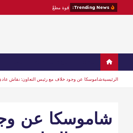
Trending News:
ق
و
ة
م
ط
ع
م
ة
إ
س
ل
م
ي
ا
Home
Sample Page
اتصال
الرئيسية
شاموسكا عن وجود خلاف مع رئيس التعاون: نقاش عاد
شاموسكا عن وجو