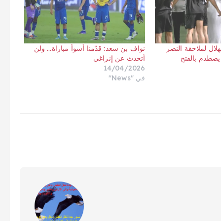
لال لملاحقة النصر
نواف بن سعد: قدّمنا أسوأ مباراة… ولن
يصطدم بالفتح
أتحدث عن إنزاغي
14/04/2026
في "News"