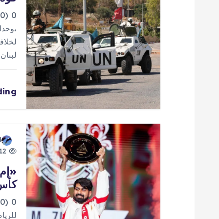
م
0
ق
بوحدا
لخلاف
ا
لبنان
ل
ding
ا
ت
d
12 views
كأس 