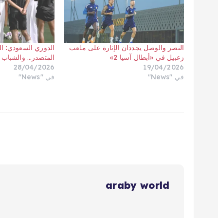
النصر والوصل يجددان الإثارة على ملعب
الدوري السعودي: اله
زعبيل في «أبطال آسيا 2»
المتصدر… والشباب 
28/04/2026
19/04/2026
في "News"
في "News"
araby world