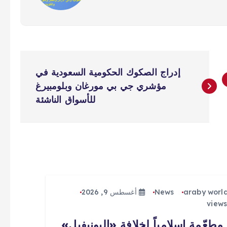
إدراج الصكوك الحكومية السعودية في
مؤشري جي بي مورغان وبلومبيرغ
للأسواق الناشئة
araby worl
News
أغسطس 9, 2026
مطعّمة إسلامياً لخلافة «اليونيفيل»