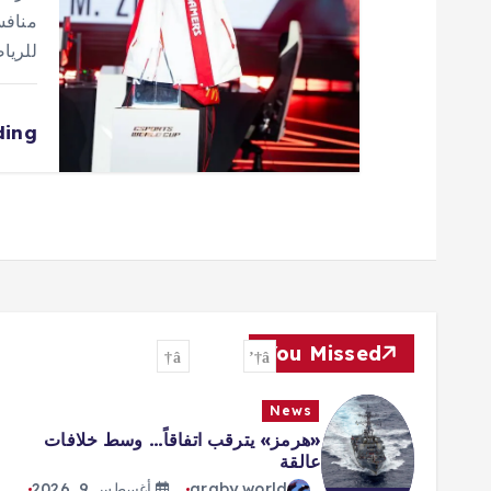
للرياضات 
ding
You Missed
News
«هرمز» يترقب اتفاقاً… وسط خلافات
عالقة
araby world
أغسطس 9, 2026