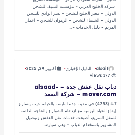
ا
شركة الخليج العربي – مؤسسة السيف للشحن
ت
الدولي – معبر الخليج للشحن – نسر الوادي للشحن
الدولي – الشيماء للشحن – الرهوان للشحن – اعمار
المريم – دليل الخدمات –…
alsaif
الدليل الإخباري
أكتوبر 29, 2025
177 views
دباب نقل عفش جدة – alsaad-
mover.com – شركة السعد
4.7 (4258) في مدينة جدة النابضة بالحياة، حيث يتسارع
إيقاع الحياة اليومية مع ازدحام الشوارع والحاجة الدائمة
للتنقل السريع، أصبحت خدمات نقل العفش وتوصيل
المشاوير باستخدام الدباب – وهي سيارة…