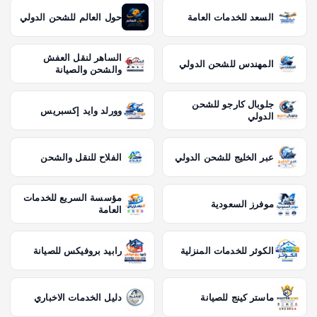
السعد للخدمات العامة
حول العالم للشحن الدولي
الساهر لنقل العفش
المهندس للشحن الدولي
والشحن والصيانة
جلوبال كارجو للشحن
وورلد وايد إكسبريس
الدولي
عبر الخليج للشحن الدولي
الفلاح للنقل والشحن
مؤسسة السريع للخدمات
موفرز السعودية
العامة
الكوثر للخدمات المنزلية
رابيد بروفيكس للصيانة
ماستر كينج للصيانة
دليل الخدمات الاخباري