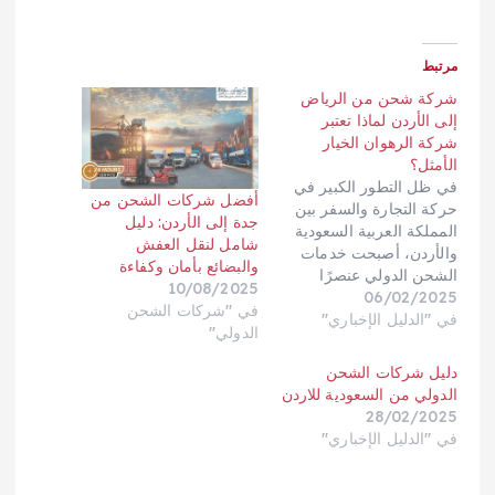
مرتبط
شركة شحن من الرياض
إلى الأردن لماذا تعتبر
شركة الرهوان الخيار
الأمثل؟
في ظل التطور الكبير في
أفضل شركات الشحن من
حركة التجارة والسفر بين
جدة إلى الأردن: دليل
المملكة العربية السعودية
شامل لنقل العفش
والأردن، أصبحت خدمات
والبضائع بأمان وكفاءة
الشحن الدولي عنصرًا
10/08/2025
06/02/2025
أساسيًا للأفراد والشركات
في "شركات الشحن
في "الدليل الإخباري"
على حد سواء. سواء كنت
الدولي"
ترغب في شحن بضائع
تجارية، نقل أثاث منزلي، أو
دليل شركات الشحن
حتى إرسال أغراض
الدولي من السعودية للاردن
شخصية، فإن اختيار شركة
28/02/2025
شحن موثوقة يعد أمرًا بالغ
في "الدليل الإخباري"
الأهمية. في هذا…