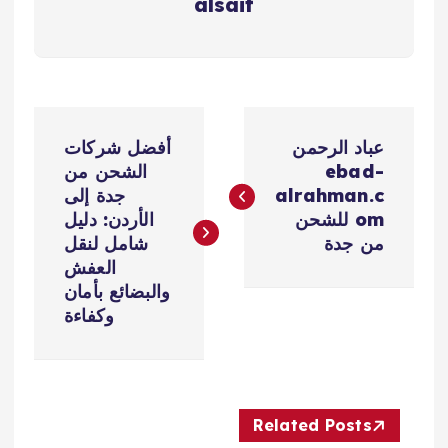
alsaif
ت
عباد الرحمن
أفضل شركات
ص
ebad-
الشحن من
alrahman.c
جدة إلى
فّ
om للشحن
الأردن: دليل
من جدة
شامل لنقل
ح
العفش
والبضائع بأمان
ا
وكفاءة
ل
م
Related Posts