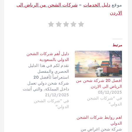
موقع
دليل الخدمات
–
شركات الشحن من الرياض الى
الاردن
مرتبط
دليل أهم شركات الشحن
الدولي بالسعودية
نقدم لكم في هذا الدليل
الحصري والمفصل
استعراضاً لأفضل 20
أفضل 20 شركة شحن من
شركة شحن دولي تعمل
الرياض الى الاردن
داخل المملكة، والتي أثبتت
03/12/2025
21/12/2025
كفاءتها في تقديم حلول
في "شركات الشحن
في "شركات الشحن
شحن بري، بحري، وجوي،
الدولي"
الدولي"
مع التركيز بشكل خاص
على الشركات التي تقدم
اهم روابط شركات الشحن
خدمات متكاملة من الباب
الدولي
إلى الباب، وتتميز
شركة شحن اغراض من
بالاحترافية في التخليص