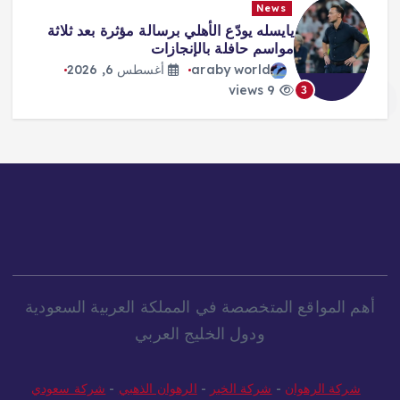
News
يايسله يودّع الأهلي برسالة مؤثرة بعد ثلاثة
مواسم حافلة بالإنجازات
araby world
أغسطس 6, 2026
9 views
3
أهم المواقع المتخصصة في المملكة العربية السعودية
ودول الخليج العربي
شركة الرهوان
-
شركة الخير
-
الرهوان الذهبي
-
شركة سعودي