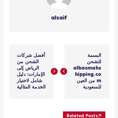
alsaif
ت
البسمة
أفضل شركات
ص
للشحن
الشحن من
albasmahs
الرياض إلى
فّ
hipping.co
الإمارات: دليل
m من العين
شامل لاختيار
ح
للسعودية
الخدمة المثالية
ا
ل
Related Posts