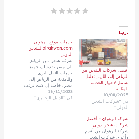
مرتبط
خدمات موقع الرهوان
alrahwan.com للشحن
الدولي
شركة شحن من الرياض
الي مصر تقدم لك جميع
أفضل شركات الشحن من
خدمات النقل البري
الرياض إلى الأردن: دليل
والأمتعة من الرياض إلى
شامل لاختيار الخدمة
مصر، خاصة إن كنت ترغب
المثالية
16/11/2023
في مغادرة الرياض
10/08/2025
في "الدليل الإخباري"
والاستقرار في نقل عفش
في "شركات الشحن
منزلك، تختص شركة
الدولي"
الرهوان كونها أفضل شركة
شحن من جدة الي
شركة الرهوان – أفضل
الامارات في نقل العفش
شركات شحن دولي
والشحن للمعدات والأدوات
شركة الرهوان من أقدم
المتنوعة من أثاث وملابس
وأعرق شركات الشحن