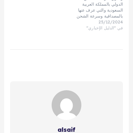
ومعدات طبية والكترونيات
الدولي بالمملكة العربية
وبضائع ،…
السعودية والتي عرف عنها
بالمصداقية وسرعة الشحن
25/12/2024
الدولي مع الضمان الكامل
في "الدليل الإخباري"
لذلك شركة الرهوان تلعب
دورًا محوريًا في تسهيل
نقل العفش و البضائع
وتحقيق الترابط التجاري
خاصةً بين السعودية
والأردن. أنواع الخدمات
التي تقدمها شركة الرهوان:
الشحن البري: نقل الأثاث…
alsaif